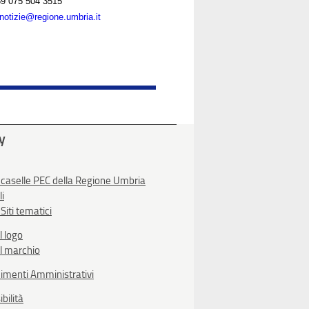
9 075 504 3515
notizie@regione.umbria.it
ty
 caselle PEC della Regione Umbria
li
Siti tematici
l logo
l marchio
imenti Amministrativi
bilità