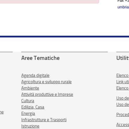
Fax
+3
umbria
Aree Tematiche
Utili
Agenda digitale
Elenco
Agricoltura e sviluppo rurale
Link uti
Ambiente
Elenco 
Attività produttive e Imprese
Uso de
Cultura
Uso de
Edilizia, Casa
one
Energia
Proced
Infrastrutture e Trasporti
Accessi
Istruzione