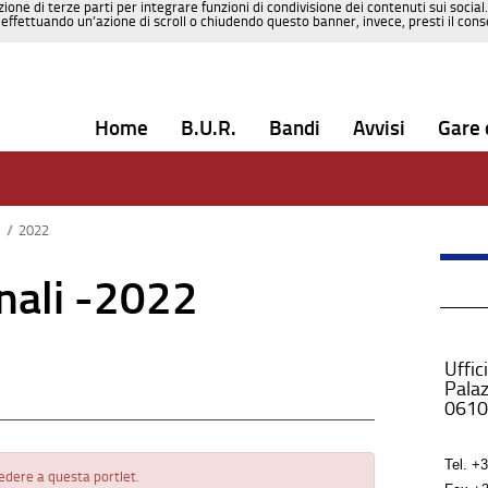
zione di terze parti per integrare funzioni di condivisione dei contenuti sui social
effettuando un’azione di scroll o chiudendo questo banner, invece, presti il consen
Home
B.U.R.
Bandi
Avvisi
Gare 
e
/
2022
nali -2022
Uffic
Palaz
0610
Tel.
+3
cedere a questa portlet.