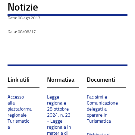
Notizie
08 ago 2017
08/08/17
Link utili
Normativa
Documenti
Accesso
Legge
Fac simile
alla
regionale
Comunicazione
piattaforma
28 ottobre
delegati a
regionale
2024, n. 23
operare in
Turismatic
- Legge
Turismatica
a
regionale in
materia di
Richiesta di