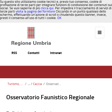
Su questo sito utilizziamo cookie tecnici e, previo tuo consenso, cookie di
profilazione di terze parti per integrare funzioni di condivisione dei contenuti sui
social. Se vuoi saperne di più
clicca qui
. Per impedire il tracciamento di servizi di
terze parti
visita la pagina del fornitore
Cliccando in un punto qualsiasi dello
schermo, effettuando un’azione di scroll o chiudendo questo banner, invece,
presti il consenso all’uso di tutti i cookie.
OK
Salta al contenuto
RSS
Contatti
Intranet
Turismo, Sport, Caccia, Pesca
/
Caccia
/
Osservatorio faunistico
Osservatorio Faunistico Regionale