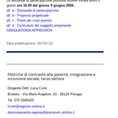
Le domande di partecipazione possono essere inviate entro il
giorno
ore 16.00 del giorno 9 giugno 2026.
all. a - Domanda di partecipazione
all. b - Proposta progettuale
all. c - Piano dei costi previsti
all. d - Curriculum del soggetto proponente
GRADUATORIA APPROVATA
30/05/26
Politiche di contrasto alla povertà, integrazione e
inclusione sociale, terzo settore
Dirigente Dott. Luca Conti
Broletto - Via Mario Angeloni, 61 - 06124 Perugia
Tel.
075.5045420
lconti@regione.umbria.it
direzionesanita.regione@postacert.umbria.it