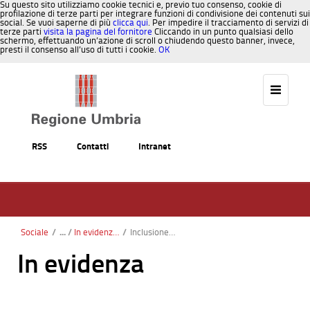
Su questo sito utilizziamo cookie tecnici e, previo tuo consenso, cookie di
profilazione di terze parti per integrare funzioni di condivisione dei contenuti sui
social. Se vuoi saperne di più
clicca qui
. Per impedire il tracciamento di servizi di
terze parti
visita la pagina del fornitore
Cliccando in un punto qualsiasi dello
schermo, effettuando un’azione di scroll o chiudendo questo banner, invece,
presti il consenso all’uso di tutti i cookie.
OK
Salta al contenuto
RSS
Contatti
Intranet
Sociale
/
In evidenza immigrazione
/
Inclusione socio-lavorativa ed empowerment delle donne migranti
In evidenza