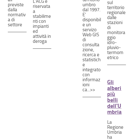
L'ACG è
sul
previste
umbro
riservata
territorio
dalla
dal 1997.
a
regionale
normativ
E'
stabilime
dalle
a di
disponibil
nti con
stazioni
settore
e un
impianti
di
servizo
ed
monitora
Web GIS
attività in
ggio
di
deroga
idro-
consulta
pluvio-
zione,
termom
ricerca e
etrico
statistich
e
integrato
con
informaz
Gli
ioni
alberi
ca...>>
più
belli
dell'U
mbria
La
Regione
Umbria
ha