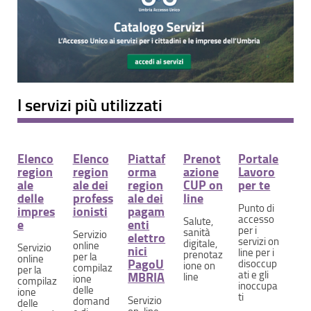
I servizi più utilizzati
Elenco
Elenco
Piattaf
Prenot
Portale
region
region
orma
azione
Lavoro
ale
ale dei
region
CUP on
per te
delle
profess
ale dei
line
Punto di
impres
ionisti
pagam
accesso
Salute,
e
enti
per i
sanità
Servizio
elettro
servizi on
digitale,
online
Servizio
nici
line per i
prenotaz
per la
online
PagoU
disoccup
ione on
compilaz
per la
ati e gli
MBRIA
line
ione
compilaz
inoccupa
delle
ione
ti
Servizio
domand
delle