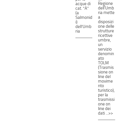
Regione
acque di
dell'Umb
cat. “A”
ria mette
(a
a
Salmonid
disposizi
i)
one delle
dell’Umb
strutture
ria
ricettive
umbre,
un
servizio
denomin
ato
TOLM
(Trasmis
sione on
line del
movime
nto
turistico),
per la
trasmissi
one on
line dei
dati ...>>