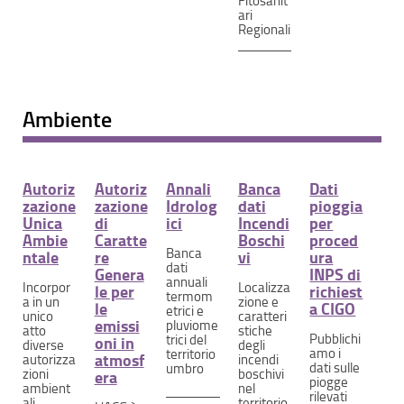
Fitosanit
ari
Regionali
Ambiente
Autoriz
Autoriz
Annali
Banca
Dati
zazione
zazione
Idrolog
dati
pioggia
Unica
di
ici
Incendi
per
Ambie
Caratte
Boschi
proced
Banca
ntale
re
vi
ura
dati
Genera
INPS di
annuali
Incorpor
Localizza
le per
richiest
termom
a in un
zione e
le
a CIGO
etrici e
unico
caratteri
emissi
pluviome
atto
stiche
Pubblichi
trici del
oni in
diverse
degli
amo i
territorio
atmosf
autorizza
incendi
dati sulle
umbro
zioni
boschivi
era
piogge
ambient
nel
rilevati
ali
territorio