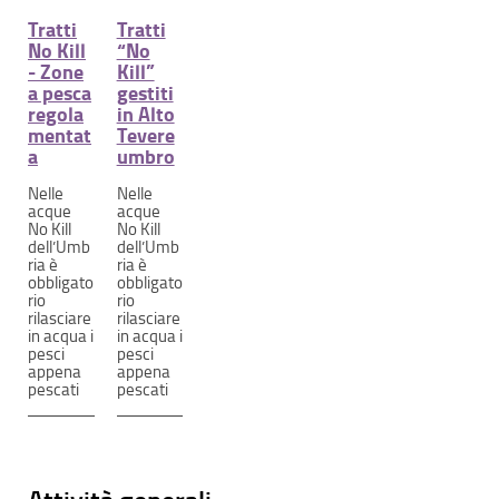
Tratti
Tratti
No Kill
“No
- Zone
Kill”
a pesca
gestiti
regola
in Alto
mentat
Tevere
a
umbro
Nelle
Nelle
acque
acque
No Kill
No Kill
dell’Umb
dell’Umb
ria è
ria è
obbligato
obbligato
rio
rio
rilasciare
rilasciare
in acqua i
in acqua i
pesci
pesci
appena
appena
pescati
pescati