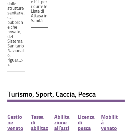
e ICT per
dalle
ridurre le
strutture
Liste di
sanitarie,
Attesa in
sia
Sanità
pubblich
e che
private,
del
Sistema
Sanitario
Nazional
e,
riguar...>
>
Turismo, Sport, Caccia, Pesca
Gestio
Tassa
Abilita
Licenza
Mobilit
ne
di
zione
di
à
venato
abilitaz
all'atti
pesca
venato