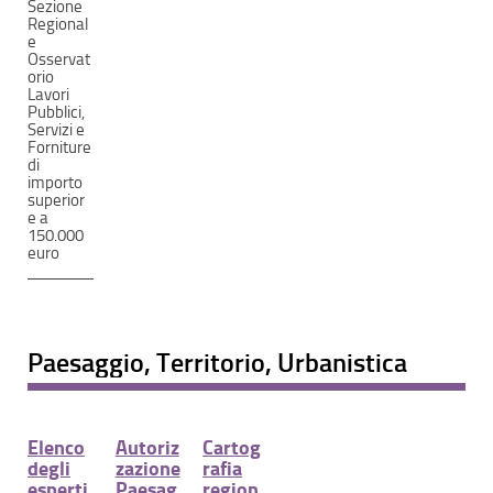
Sezione
Regional
e
Osservat
orio
Lavori
Pubblici,
Servizi e
Forniture
di
importo
superior
e a
150.000
euro
Paesaggio, Territorio, Urbanistica
Elenco
Autoriz
Cartog
degli
zazione
rafia
esperti
Paesag
region