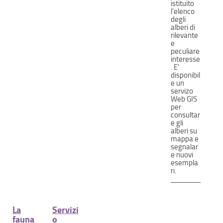
istituito
l'elenco
degli
alberi di
rilevante
e
peculiare
interesse
. E'
disponibil
e un
servizo
Web GIS
per
consultar
e gli
alberi su
mappa e
segnalar
e nuovi
esempla
ri.
La
Servizi
fauna
o