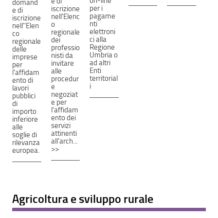
on-line
e di
domand
per i
iscrizione
e di
pagame
nell'Elenc
iscrizione
nti
o
nell''Elen
elettroni
regionale
co
ci alla
dei
regionale
Regione
professio
delle
Umbria o
nisti da
imprese
ad altri
invitare
per
Enti
alle
l'affidam
territorial
procedur
ento di
i
e
lavori
negoziat
pubblici
e per
di
l'affidam
importo
ento dei
inferiore
servizi
alle
attinenti
soglie di
all'arch...
rilevanza
>>
europea.
Agricoltura e sviluppo rurale