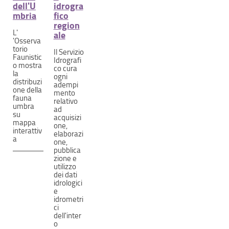
dell'U
idrogra
mbria
fico
region
L'
ale
'Osserva
torio
Il Servizio
Faunistic
Idrografi
o mostra
co cura
la
ogni
distribuzi
adempi
one della
mento
fauna
relativo
umbra
ad
su
acquisizi
mappa
one,
interattiv
elaborazi
a
one,
pubblica
zione e
utilizzo
dei dati
idrologici
e
idrometri
ci
dell'inter
o