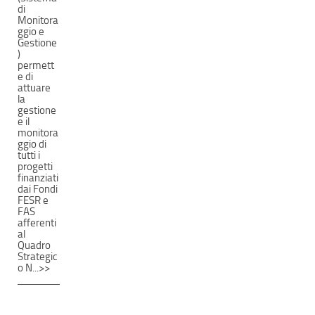
di
Monitora
ggio e
Gestione
)
permett
e di
attuare
la
gestione
e il
monitora
ggio di
tutti i
progetti
finanziati
dai Fondi
FESR e
FAS
afferenti
al
Quadro
Strategic
o N...>>