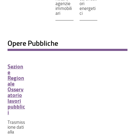
agenzie
ori
immobili
energeti
ari
ci
Opere Pubbliche
Sezion
e
Region
ale
Osserv
atorio
lavori
pubblic
i
Trasmiss
ione dati
alla