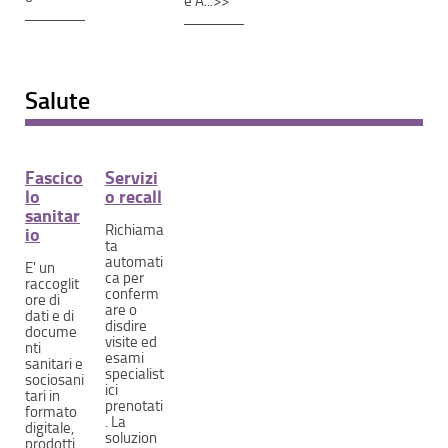
e A...>>
Salute
Fascico
Servizi
lo
o recall
sanitar
Richiama
io
ta
automati
E' un
ca per
raccoglit
conferm
ore di
are o
dati e di
disdire
docume
visite ed
nti
esami
sanitari e
specialist
sociosani
ici
tari in
prenotati
formato
. La
digitale,
soluzion
prodotti