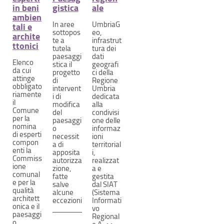
in beni
gistica
ale
ambien
In aree
UmbriaG
tali e
sottopos
eo,
archite
te a
infrastrut
ttonici
tutela
tura dei
paesaggi
dati
Elenco
stica il
geografi
da cui
progetto
ci della
attinge
di
Regione
obbligato
intervent
Umbria
riamente
i di
dedicata
il
modifica
alla
Comune
del
condivisi
per la
paesaggi
one delle
nomina
o
informaz
di esperti
necessit
ioni
compon
a di
territorial
enti la
apposita
i,
Commiss
autorizza
realizzat
ione
zione,
a e
comunal
fatte
gestita
e per la
salve
dal SIAT
qualità
alcune
(Sistema
architett
eccezioni
Informati
onica e il
vo
paesaggi
Regional
o