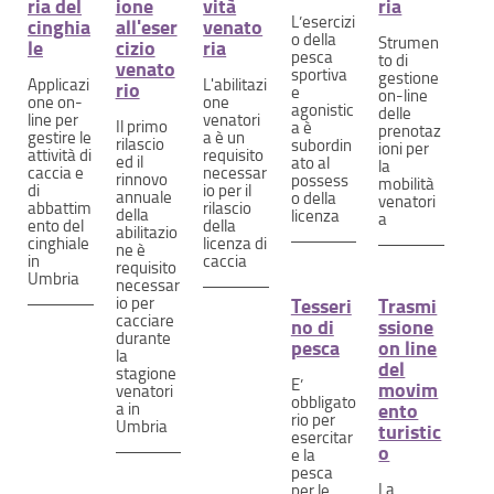
ria del
ione
vità
ria
L’esercizi
cinghia
all'eser
venato
o della
Strumen
le
cizio
ria
pesca
to di
venato
sportiva
gestione
Applicazi
L'abilitazi
rio
e
on-line
one on-
one
agonistic
delle
line per
venatori
Il primo
a è
prenotaz
gestire le
a è un
rilascio
subordin
ioni per
attività di
requisito
ed il
ato al
la
caccia e
necessar
rinnovo
possess
mobilità
di
io per il
annuale
o della
venatori
abbattim
rilascio
della
licenza
a
ento del
della
abilitazio
cinghiale
licenza di
ne è
in
caccia
requisito
Umbria
necessar
io per
Tesseri
Trasmi
cacciare
no di
ssione
durante
pesca
on line
la
del
stagione
E’
movim
venatori
obbligato
a in
ento
rio per
Umbria
turistic
esercitar
o
e la
pesca
La
per le