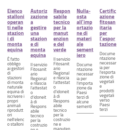
Elenco
Autoriz
Respon
Nulla-
Certific
stalloni
zazione
sabile
osta
azione
operan
a
tecnico
all’imp
fitosan
ti nelle
gestire
per la
ortazio
itaria
stazion
una
manut
ne di
per
i di
stazion
enzion
materi
l’espor
monta
e di
e del
ale
tazione
equina
monta
verde
sement
Docume
equina
iero
ntazione
È fatto
Il servizio
necessar
obbligo
Fitosanit
Il servizio
Docume
ia per
ai gestori
ario
Fitosanit
ntazione
l’esporta
di
Regional
ario
necessar
zione di
stazioni
e rilascia
Regional
ia per
vegetali
di monta
l’attestat
e rilascia
l’importa
e
naturale
o
l’attestat
zione da
prodotti
equina di
d’idoneit
o
Paesi
vegetali
iscrivere i
à di
d’idoneit
terzi di
verso
propri
Respons
à di
alcune
Paesi
animali
abile
Respons
sementi
terzi
riprodutt
tecnico
abile
ori
per la
tecnico
nell’elenc
costruzio
per la
o stalloni
ne e
costruzio
manuten
ne e