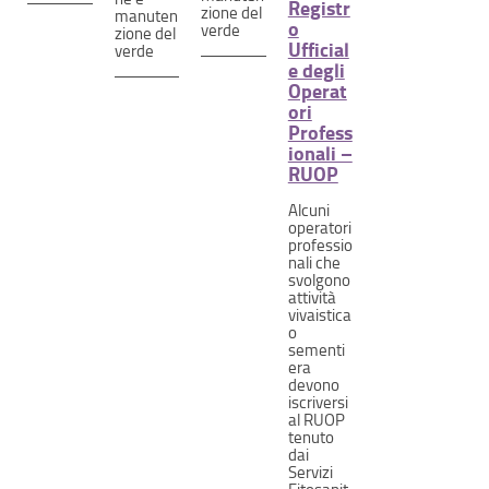
Registr
zione del
manuten
o
verde
zione del
Ufficial
verde
e degli
Operat
ori
Profess
ionali –
RUOP
Alcuni
operatori
professio
nali che
svolgono
attività
vivaistica
o
sementi
era
devono
iscriversi
al RUOP
tenuto
dai
Servizi