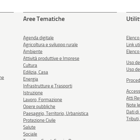
Aree Tematiche
Utili
Agenda digitale
Elenco
Agricoltura e sviluppo rurale
Link uti
Ambiente
Elenco 
Attività produttive e Imprese
Uso de
Cultura
Uso de
Edilizia, Casa
one
Energia
Proced
Infrastrutture e Trasporti
Accessi
Istruzione
Atti R
Lavoro, Formazione
Note le
Opere pubbliche
Dati d
Paesaggio, Territorio, Urbanistica
Tributi
Protezione Civile
Salute
Sociale