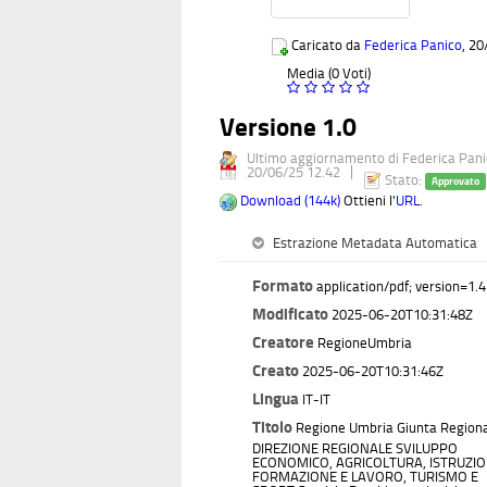
Caricato da
Federica Panico
, 20
Media (0 Voti)
Versione 1.0
Ultimo aggiornamento di Federica Pan
20/06/25 12.42
Stato:
Approvato
Download (144k)
Ottieni l'
URL
.
Estrazione Metadata Automatica
Formato
application/pdf; version=1.4
Modificato
2025-06-20T10:31:48Z
Creatore
RegioneUmbria
Creato
2025-06-20T10:31:46Z
Lingua
IT-IT
Titolo
Regione Umbria Giunta Region
DIREZIONE REGIONALE SVILUPPO
ECONOMICO, AGRICOLTURA, ISTRUZIO
FORMAZIONE E LAVORO, TURISMO E