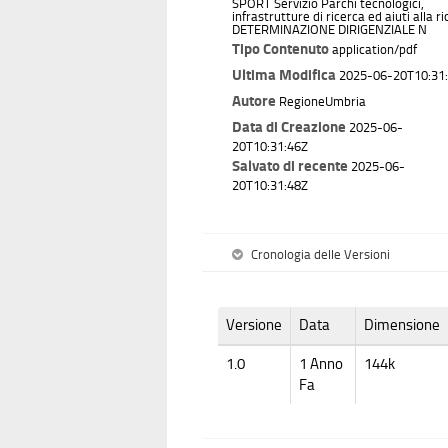
SPORT Servizio Parchi tecnologici,
infrastrutture di ricerca ed aiuti alla r
DETERMINAZIONE DIRIGENZIALE N
Tipo Contenuto
application/pdf
Ultima Modifica
2025-06-20T10:31
Autore
RegioneUmbria
Data di Creazione
2025-06-
20T10:31:46Z
Salvato di recente
2025-06-
20T10:31:48Z
Cronologia delle Versioni
Versione
Data
Dimensione
1.0
1 Anno
144k
Fa