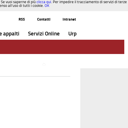
. Se vuoi saperne di più
clicca qui
. Per impedire il tracciamento di servizi di terze
so all’uso di tutti i cookie.
OK
RSS
Contatti
Intranet
e appalti
Servizi Online
Urp
Torna alla Pagina