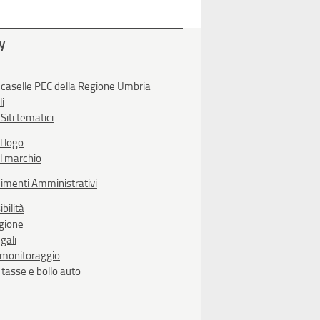
ty
 caselle PEC della Regione Umbria
li
Siti tematici
l logo
l marchio
imenti Amministrativi
bilità
egione
gali
i monitoraggio
, tasse e bollo auto