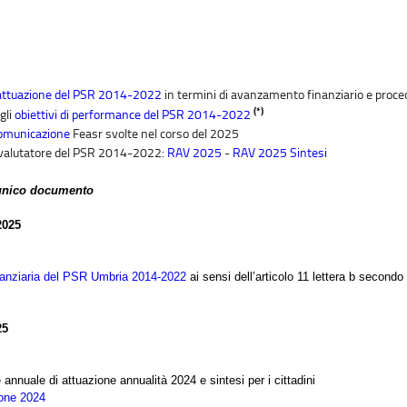
 attuazione del PSR 2014-2022
in termini di avanzamento finanziario e proce
(*)
gli
obiettivi di performance del PSR 2014-2022
 comunicazione
Feasr svolte nel corso del 2025
el valutatore del PSR 2014-2022:
RAV 2025
-
RAV 2025 Sintesi
 unico documento
2025
inanziaria del PSR Umbria 2014-2022
ai sensi dell’articolo 11 lettera b secon
25
nnuale di attuazione annualità 2024 e sintesi per i cittadini
ione 2024