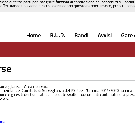
zione di terze parti per integrare funzioni di condivisione dei contenuti sui social
effettuando un’azione di scroll o chiudendo questo banner, invece, presti il consen
Home
B.U.R.
Bandi
Avvisi
Gare 
rse
orveglianza - Area riservata
i i membri del Comitato di Sorveglianza del PSR per l'Umbria 2014/2020 nominati
one e gli esiti dei Comitati delle sedute svolte. I documenti contenuti nella pres
sword.
bria