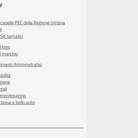
ty
 caselle PEC della Regione Umbria
li
Siti tematici
l logo
l marchio
imenti Amministrativi
bilità
egione
gali
i monitoraggio
, tasse e bollo auto