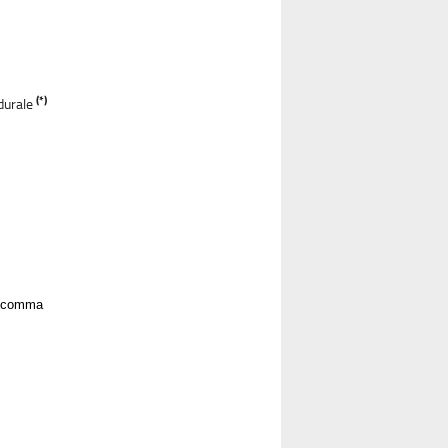
(*)
durale
do comma