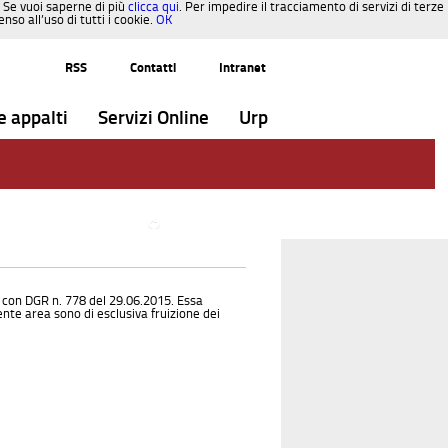
. Se vuoi saperne di più
clicca qui
. Per impedire il tracciamento di servizi di terze
so all’uso di tutti i cookie.
OK
RSS
Contatti
Intranet
e appalti
Servizi Online
Urp
Torna alla Pagina
 con DGR n. 778 del 29.06.2015. Essa
ente area sono di esclusiva fruizione dei