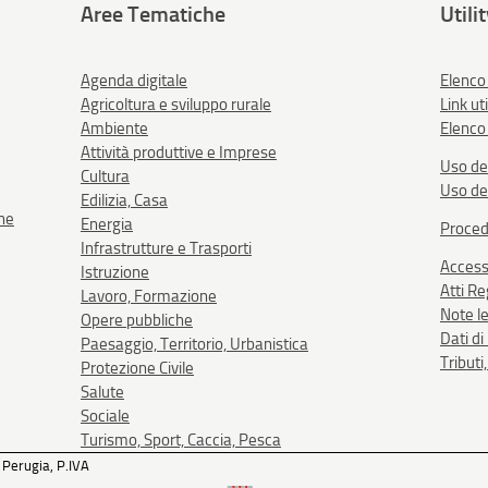
Aree Tematiche
Utili
Agenda digitale
Elenco
Agricoltura e sviluppo rurale
Link uti
Ambiente
Elenco 
Attività produttive e Imprese
Uso de
Cultura
Uso de
Edilizia, Casa
one
Energia
Proced
Infrastrutture e Trasporti
Accessi
Istruzione
Atti R
Lavoro, Formazione
Note le
Opere pubbliche
Dati d
Paesaggio, Territorio, Urbanistica
Tributi
Protezione Civile
Salute
Sociale
Turismo, Sport, Caccia, Pesca
 Perugia, P.IVA