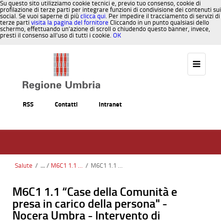
Su questo sito utilizziamo cookie tecnici e, previo tuo consenso, cookie di
profilazione di terze parti per integrare funzioni di condivisione dei contenuti sui
social. Se vuoi saperne di più
clicca qui
. Per impedire il tracciamento di servizi di
terze parti
visita la pagina del fornitore
Cliccando in un punto qualsiasi dello
schermo, effettuando un’azione di scroll o chiudendo questo banner, invece,
presti il consenso all’uso di tutti i cookie.
OK
Salta al contenuto
RSS
Contatti
Intranet
Salute
/
M6C1 1.1 “Case della Comunità e presa in carico della persona"
/
M6C1 1.1 “Case della Comunità e presa in carico della persona" - Nocera (AUSL2)
M6C1 1.1 “Case della Comunità e
presa in carico della persona" -
Nocera Umbra - Intervento di