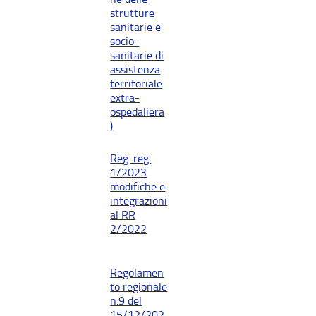
strutture
sanitarie e
socio-
sanitarie di
assistenza
territoriale
extra-
ospedaliera
)
Reg. reg.
1/2023
modifiche e
integrazioni
al RR
2/2022
Regolamen
to regionale
n.9 del
15/12/202