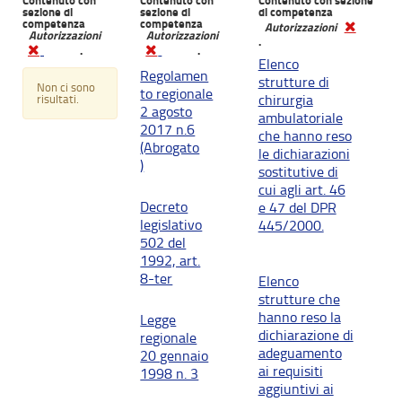
Contenuto con
Contenuto con
Contenuto con sezione
sezione di
sezione di
di competenza
competenza
competenza
Autorizzazioni
Autorizzazioni
Autorizzazioni
.
.
.
Elenco
Regolamen
strutture di
Non ci sono
to regionale
chirurgia
risultati.
2 agosto
ambulatoriale
2017 n.6
che hanno reso
(Abrogato
le dichiarazioni
)
sostitutive di
cui agli art. 46
Decreto
e 47 del DPR
legislativo
445/2000.
502 del
1992, art.
8-ter
Elenco
strutture che
hanno reso la
Legge
dichiarazione di
regionale
adeguamento
20 gennaio
ai requisiti
1998 n. 3
aggiuntivi ai