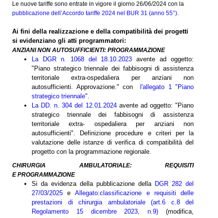
Le nuove tariffe sono entrate in vigore il giorno 26/06/2024 con la
pubblicazione dell’Accordo tariffe 2024 nel BUR 31 (anno 55°)
.
Ai fini della realizzazione e della compatibilità dei progetti
si evidenziano gli atti programmatori:
ANZIANI NON AUTOSUFFICIENTI:
PROGRAMMAZIONE
La DGR n. 1068 del 18.10.2023
avente ad oggetto:
"Piano strategico triennale dei fabbisogni di assistenza
territoriale extra-ospedaliera per anziani non
autosufficienti. Approvazione." con
l'allegato 1 "Piano
strategico triennale
".
La DD. n. 304 del 12.01.2024
avente ad oggetto: "Piano
strategico triennale dei fabbisogni di assistenza
territoriale extra- ospedaliera per anziani non
autosufficienti". Definizione procedure e criteri per la
valutazione delle istanze di verifica di compatibilità del
progetto con la programmazione regionale.
CHIRURGIA AMBULATORIALE:
REQUISITI
E
PROGRAMMAZIONE
Si da evidenza della pubblicazione della
DGR 282 del
27/03/2025
e
Allegato:classificazione e requisiti delle
prestazioni di chirurgia ambulatoriale (art.6 c.8 del
Regolamento 15 dicembre 2023, n.9)
(modifica,