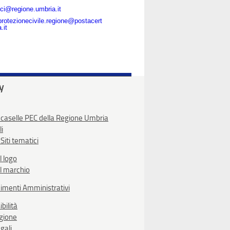
ci@regione.umbria.it
protezionecivile.regione@postacert
.it
ty
 caselle PEC della Regione Umbria
li
Siti tematici
l logo
l marchio
imenti Amministrativi
bilità
egione
gali