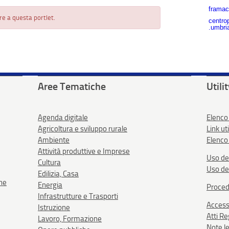
framac
re a questa portlet.
centro
.umbria
Aree Tematiche
Utili
Agenda digitale
Elenco
Agricoltura e sviluppo rurale
Link uti
Ambiente
Elenco 
Attività produttive e Imprese
Uso de
Cultura
Uso de
Edilizia, Casa
one
Energia
Proced
Infrastrutture e Trasporti
Accessi
Istruzione
Atti R
Lavoro, Formazione
Note le