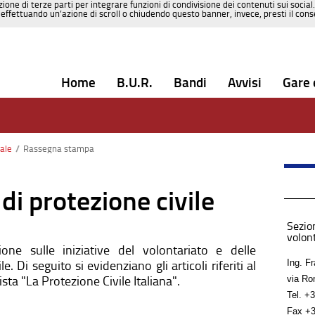
zione di terze parti per integrare funzioni di condivisione dei contenuti sui social
effettuando un’azione di scroll o chiudendo questo banner, invece, presti il consen
Home
B.U.R.
Bandi
Avvisi
Gare 
nale
/
Rassegna stampa
di protezione civile
Sezion
volon
ione sulle iniziative del volontariato e delle
Ing. F
le. Di seguito si evidenziano gli articoli riferiti al
vista "La Protezione Civile Italiana".
via Ro
Tel.
+3
Fax
+3