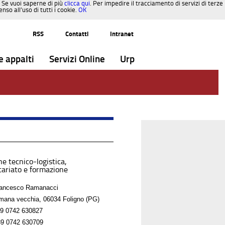
. Se vuoi saperne di più
clicca qui
. Per impedire il tracciamento di servizi di terze
so all’uso di tutti i cookie.
OK
RSS
Contatti
Intranet
e appalti
Servizi Online
Urp
e tecnico-logistica,
tariato e formazione
rancesco Ramanacci
mana vecchia, 06034 Foligno (PG)
9 0742 630827
9 0742 630709