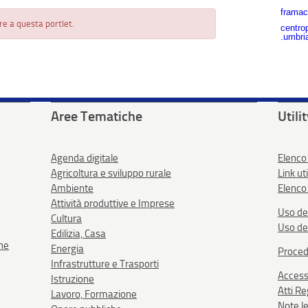
framac
re a questa portlet.
centro
.umbria
Aree Tematiche
Utili
Agenda digitale
Elenco
Agricoltura e sviluppo rurale
Link uti
Ambiente
Elenco 
Attività produttive e Imprese
Uso de
Cultura
Uso de
Edilizia, Casa
one
Energia
Proced
Infrastrutture e Trasporti
Accessi
Istruzione
Atti R
Lavoro, Formazione
Note le