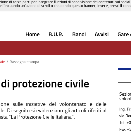
zione di terze parti per integrare funzioni di condivisione dei contenuti sui social
effettuando un’azione di scroll o chiudendo questo banner, invece, presti il consen
Home
B.U.R.
Bandi
Avvisi
Gare 
nale
/
Rassegna stampa
di protezione civile
Sezion
volon
ione sulle iniziative del volontariato e delle
Ing. F
le. Di seguito si evidenziano gli articoli riferiti al
vista "La Protezione Civile Italiana".
via Ro
Tel.
+3
Fax
+3