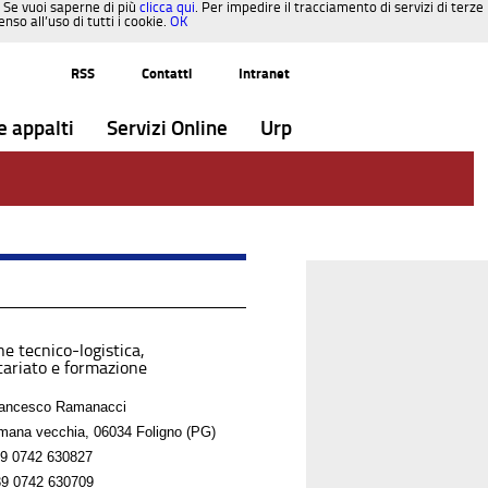
. Se vuoi saperne di più
clicca qui
. Per impedire il tracciamento di servizi di terze
so all’uso di tutti i cookie.
OK
RSS
Contatti
Intranet
e appalti
Servizi Online
Urp
e tecnico-logistica,
tariato e formazione
rancesco Ramanacci
mana vecchia, 06034 Foligno (PG)
9 0742 630827
9 0742 630709