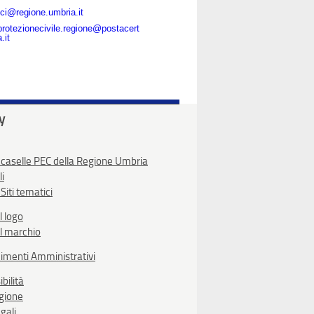
ci@regione.umbria.it
protezionecivile.regione@postacert
.it
ty
 caselle PEC della Regione Umbria
li
Siti tematici
l logo
l marchio
imenti Amministrativi
bilità
egione
gali