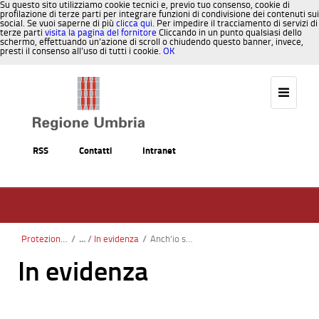
Su questo sito utilizziamo cookie tecnici e, previo tuo consenso, cookie di
profilazione di terze parti per integrare funzioni di condivisione dei contenuti sui
social. Se vuoi saperne di più
clicca qui
. Per impedire il tracciamento di servizi di
terze parti
visita la pagina del fornitore
Cliccando in un punto qualsiasi dello
schermo, effettuando un’azione di scroll o chiudendo questo banner, invece,
presti il consenso all’uso di tutti i cookie.
OK
Salta al contenuto
RSS
Contatti
Intranet
Protezione civile
/
In evidenza
/
Anch’io sono la Protezione civile: al via i campi scuola 2026
In evidenza