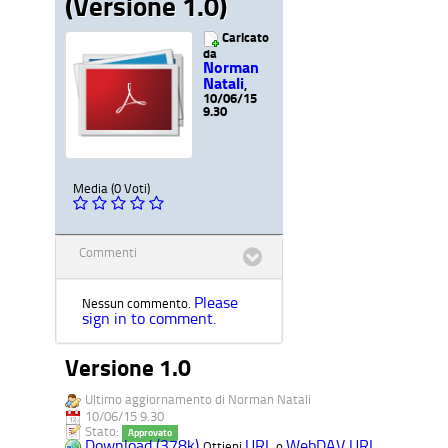
(Versione 1.0)
Caricato
da
Norman
Natali
,
10/06/15
9.30
Media (0 Voti)
Commenti
Please
Nessun commento.
sign in to comment.
Versione 1.0
Ultimo aggiornamento di Norman Natali
10/06/15 9.30
Stato:
Approvato
Download (378k)
URL
WebDAV URL
Ottieni
o
.