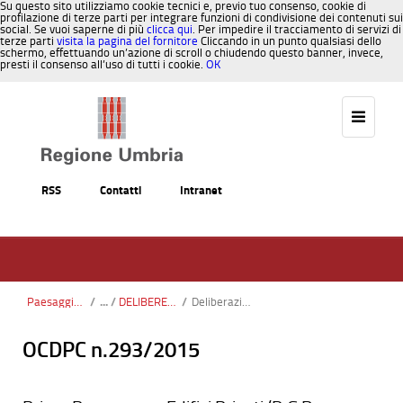
Su questo sito utilizziamo cookie tecnici e, previo tuo consenso, cookie di
profilazione di terze parti per integrare funzioni di condivisione dei contenuti sui
social. Se vuoi saperne di più
clicca qui
. Per impedire il tracciamento di servizi di
terze parti
visita la pagina del fornitore
Cliccando in un punto qualsiasi dello
schermo, effettuando un’azione di scroll o chiudendo questo banner, invece,
presti il consenso all’uso di tutti i cookie.
OK
Salta al contenuto
RSS
Contatti
Intranet
Paesaggio, Territorio, Urbanistica
/
DELIBERE CIPE
/
Deliberazione_CIPE n_143_2006tot.pdf
OCDPC n.293/2015