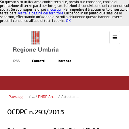
Su questo sito utilizziamo cookie tecnici e, previo tuo consenso, cookie di
profilazione di terze parti per integrare funzioni di condivisione dei contenuti sui
social. Se vuoi saperne di più
clicca qui
. Per impedire il tracciamento di servizi di
terze parti
visita la pagina del fornitore
Cliccando in un punto qualsiasi dello
schermo, effettuando un’azione di scroll o chiudendo questo banner, invece,
presti il consenso all’uso di tutti i cookie.
OK
Salta al contenuto
RSS
Contatti
Intranet
Paesaggio, Territorio, Urbanistica
/
PNRR Architettura rurale
/
Attestazione di Regolare Fornitura e Servizio
OCDPC n.293/2015