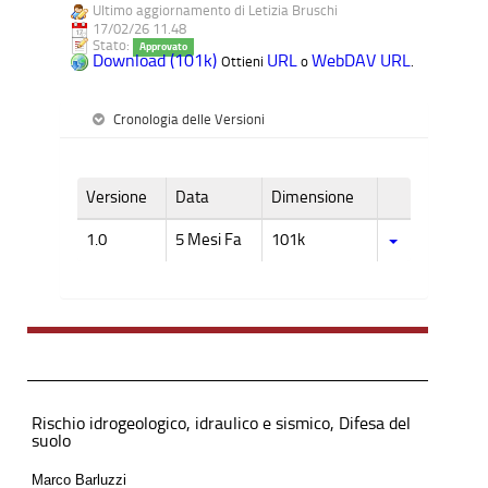
Ultimo aggiornamento di Letizia Bruschi
17/02/26 11.48
Stato:
Approvato
Download (101k)
URL
WebDAV URL
Ottieni
o
.
Cronologia delle Versioni
Versione
Data
Dimensione
1.0
5 Mesi Fa
101k
Rischio idrogeologico, idraulico e sismico, Difesa del
suolo
Marco Barluzzi