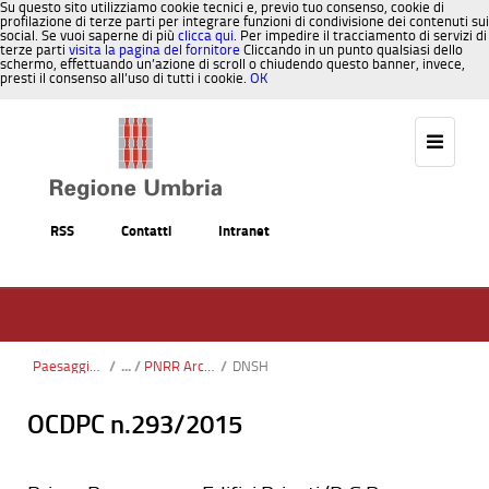
Su questo sito utilizziamo cookie tecnici e, previo tuo consenso, cookie di
profilazione di terze parti per integrare funzioni di condivisione dei contenuti sui
social. Se vuoi saperne di più
clicca qui
. Per impedire il tracciamento di servizi di
terze parti
visita la pagina del fornitore
Cliccando in un punto qualsiasi dello
schermo, effettuando un’azione di scroll o chiudendo questo banner, invece,
presti il consenso all’uso di tutti i cookie.
OK
Salta al contenuto
RSS
Contatti
Intranet
Paesaggio, Territorio, Urbanistica
/
PNRR Architettura rurale
/
DNSH
OCDPC n.293/2015