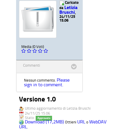
Caricato
Letizia
da
Bruschi
,
24/11/25
15.06
Media (0 Voti)
Commenti
Please
Nessun commento.
sign in to comment.
Versione 1.0
Ultimo aggiornamento di Letizia Bruschi
24/11/25 15.06
Stato:
Approvato
Download (17,2MB)
URL
WebDAV
Ottieni
o
URL
.