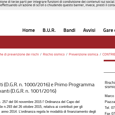
zione di terze parti per integrare funzioni di condivisione dei contenuti sui social
effettuando un’azione di scroll o chiudendo questo banner, invece, presti il consen
Home
B.U.R.
Bandi
Avvisi
Gare 
che di prevenzione dei rischi
/
Rischio sismico
/
Prevenzione sismica
/
CONTRIBUTI 
Rischi
ti (D.G.R. n. 1000/2016) e Primo Programma
sismic
levanti (D.G.R. n. 1001/2016)
Marco 
 n. 257 del 04 novembre 2015 l' Ordinanza del Capo del
Piazza
 n.293 del 26 ottobre 2015, relativa ai contributi per gli
Tel.
07
, anno 2014. L'ordinanza regola le modalità di finanziamento degli
Fax
07