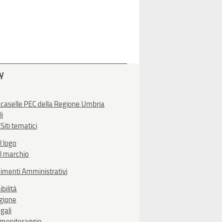
ty
 caselle PEC della Regione Umbria
li
Siti tematici
l logo
l marchio
imenti Amministrativi
bilità
egione
gali
i monitoraggio