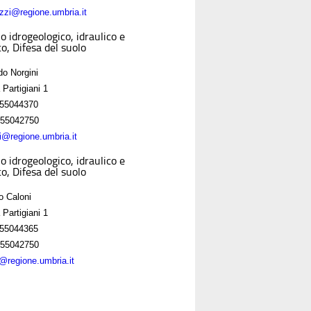
zzi@regione.umbria.it
o idrogeologico, idraulico e
o, Difesa del suolo
do Norgini
 Partigiani 1
55044370
55042750
ni@regione.umbria.it
o idrogeologico, idraulico e
o, Difesa del suolo
o Caloni
 Partigiani 1
55044365
55042750
i@regione.umbria.it