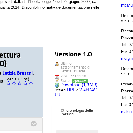
previsti dall'art. 11 della legge 77 del 24 giugno 2009, da
mbarlu
'annualità 2014. Disponibili normativa e documentazione nelle
Rischi
sismic
Riccar
Piazza
Tel.
07
Fax
07
ettura
Versione 1.0
rnorgi
0)
Ultimo
aggiornamento di
Rischi
Letizia Bruschi
Letizia Bruschi
sismic
da
,
22/05/23 11.10
Media (0 Voti)
Stato:
10
Approvato
Download (1,3MB)
Robert
URL
WebDAV
Ottieni
o
Piazza
URL
.
Tel.
07
Fax
07
Cronologia delle
rcalon
Versioni