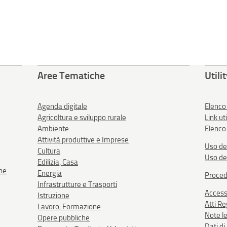
Aree Tematiche
Utili
Agenda digitale
Elenco
Agricoltura e sviluppo rurale
Link uti
Ambiente
Elenco 
Attività produttive e Imprese
Uso de
Cultura
Uso de
Edilizia, Casa
one
Energia
Proced
Infrastrutture e Trasporti
Accessi
Istruzione
Atti R
Lavoro, Formazione
Note le
Opere pubbliche
Dati d