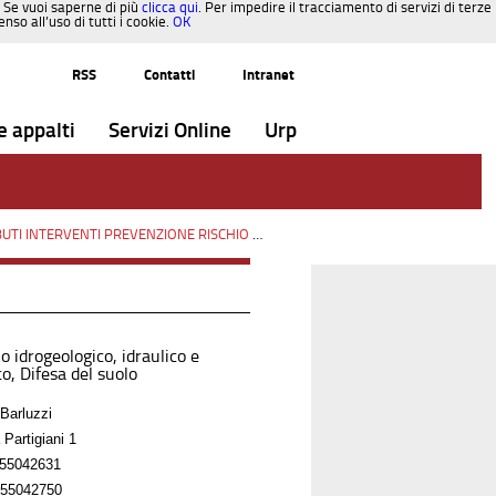
. Se vuoi saperne di più
clicca qui
. Per impedire il tracciamento di servizi di terze
so all’uso di tutti i cookie.
OK
RSS
Contatti
Intranet
e appalti
Servizi Online
Urp
INTERVENTI PREVENZIONE RISCHIO SISMICO OCDPC n.293/2015
/
Paesaggi
o idrogeologico, idraulico e
o, Difesa del suolo
Barluzzi
 Partigiani 1
55042631
55042750