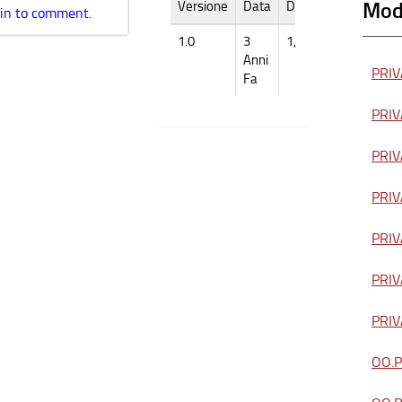
Modu
Versione
Data
Dimensione
 in to comment.
1.0
3
1,3MB
Anni
PRIVA
Fa
PRIVA
PRIVA
PRIVA
PRIVA
PRIVA
PRIVA
OO.PP