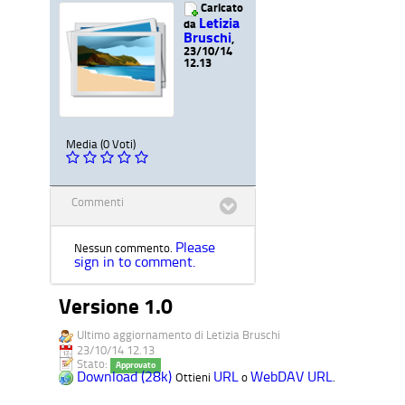
Caricato
Letizia
da
Bruschi
,
23/10/14
12.13
Media (0 Voti)
Commenti
Please
Nessun commento.
sign in to comment.
Versione 1.0
Ultimo aggiornamento di Letizia Bruschi
23/10/14 12.13
Stato:
Approvato
Download (28k)
URL
WebDAV URL
Ottieni
o
.