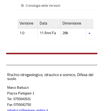
Cronologia delle Versioni
Versione
Data
Dimensione
1.0
11 Anni Fa
28k
Rischio idrogeologico, idraulico e sismico, Difesa del
suolo
Marco Barluzzi
Piazza Partigiani 1
Tel.
0755042631
Fax
0755042750
mbarluzzi@regione.umbria.it