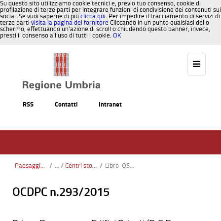
Su questo sito utilizziamo cookie tecnici e, previo tuo consenso, cookie di
profilazione di terze parti per integrare funzioni di condivisione dei contenuti sui
social. Se vuoi saperne di più
clicca qui
. Per impedire il tracciamento di servizi di
terze parti
visita la pagina del fornitore
Cliccando in un punto qualsiasi dello
schermo, effettuando un’azione di scroll o chiudendo questo banner, invece,
presti il consenso all’uso di tutti i cookie.
OK
Salta al contenuto
RSS
Contatti
Intranet
Paesaggio, Territorio, Urbanistica
/
Centri storici
/
Libro-QSV.jpg
OCDPC n.293/2015