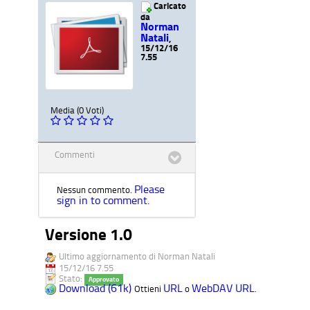
Caricato
da
Norman
Natali
,
15/12/16
7.55
Media (0 Voti)
Commenti
Please
Nessun commento.
sign in to comment.
Versione 1.0
Ultimo aggiornamento di Norman Natali
15/12/16 7.55
Stato:
Approvato
Download (61k)
URL
WebDAV URL
Ottieni
o
.