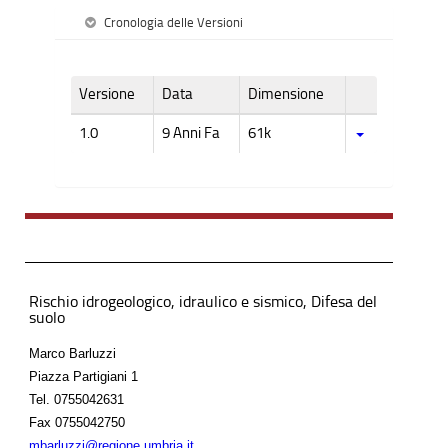
Cronologia delle Versioni
Versione
Data
Dimensione
1.0
9 Anni Fa
61k
Rischio idrogeologico, idraulico e sismico, Difesa del
suolo
Marco Barluzzi
Piazza Partigiani 1
Tel.
0755042631
Fax
0755042750
mbarluzzi@regione.umbria.it