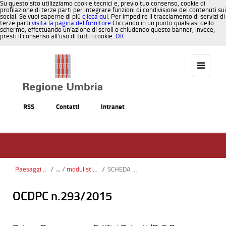
Su questo sito utilizziamo cookie tecnici e, previo tuo consenso, cookie di
profilazione di terze parti per integrare funzioni di condivisione dei contenuti sui
social. Se vuoi saperne di più
clicca qui
. Per impedire il tracciamento di servizi di
terze parti
visita la pagina del fornitore
Cliccando in un punto qualsiasi dello
schermo, effettuando un’azione di scroll o chiudendo questo banner, invece,
presti il consenso all’uso di tutti i cookie.
OK
Salta al contenuto
RSS
Contatti
Intranet
Paesaggio, Territorio, Urbanistica
/
modulisticageologico
/
SCHEDA A pozzi.pdf
OCDPC n.293/2015