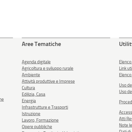
Aree Tematiche
Utili
Agenda digitale
Elenco
Agricoltura e sviluppo rurale
Link uti
Ambiente
Elenco 
Attività produttive e Imprese
Uso de
Cultura
Uso de
Edilizia, Casa
one
Energia
Proced
Infrastrutture e Trasporti
Accessi
Istruzione
Atti R
Lavoro, Formazione
Note le
Opere pubbliche
Dati d