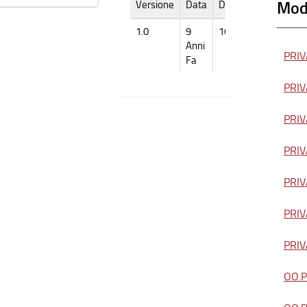
Modu
Versione
Data
Dimensione
1.0
9
166k
Anni
PRIVA
Fa
PRIVA
PRIVA
PRIVA
PRIVA
PRIVA
PRIVA
OO.PP