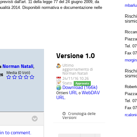
previsti dall'art. 11 della legge 77 del 24 giugno 2009, da
mbarlu
'annualità 2014. Disponibili normativa e documentazione nelle
Rischi
sismic
Riccar
Piazza
Tel.
07
Fax
07
Versione 1.0
rnorgi
Ultimo
Norman Natali
da
,
aggiornamento di
Rischi
Media (0 Voti)
Norman Natali
26
sismic
24/11/16 10.26
Stato:
Approvato
Download (166k)
Robert
URL
WebDAV
Ottieni
o
Piazza
URL
.
Tel.
07
Fax
07
Cronologia delle
rcalon
Versioni
 in to comment.