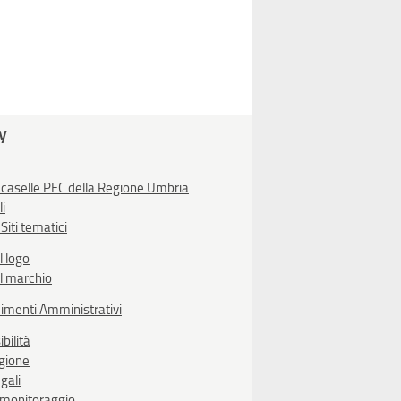
ty
 caselle PEC della Regione Umbria
li
Siti tematici
l logo
l marchio
imenti Amministrativi
bilità
egione
gali
i monitoraggio