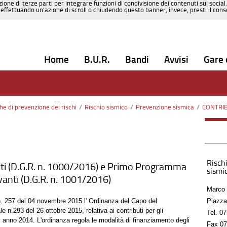
zione di terze parti per integrare funzioni di condivisione dei contenuti sui social
effettuando un’azione di scroll o chiudendo questo banner, invece, presti il consen
Home
B.U.R.
Bandi
Avvisi
Gare 
che di prevenzione dei rischi
/
Rischio sismico
/
Prevenzione sismica
/
CONTRIBUTI 
Rischi
ti (D.G.R. n. 1000/2016) e Primo Programma
sismic
levanti (D.G.R. n. 1001/2016)
Marco 
 n. 257 del 04 novembre 2015 l' Ordinanza del Capo del
Piazza
 n.293 del 26 ottobre 2015, relativa ai contributi per gli
Tel.
07
, anno 2014. L'ordinanza regola le modalità di finanziamento degli
Fax
07