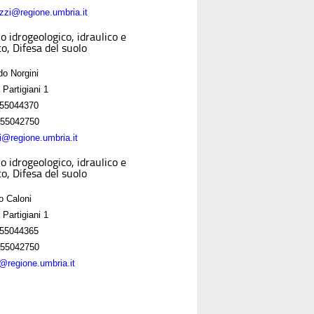
zzi@regione.umbria.it
o idrogeologico, idraulico e
o, Difesa del suolo
do Norgini
 Partigiani 1
55044370
55042750
ni@regione.umbria.it
o idrogeologico, idraulico e
o, Difesa del suolo
o Caloni
 Partigiani 1
55044365
55042750
i@regione.umbria.it