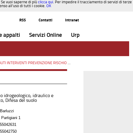
. Se vuoi saperne di più
clicca qui
. Per impedire il tracciamento di servizi di terze
so all’uso di tutti i cookie.
OK
RSS
Contatti
Intranet
e appalti
Servizi Online
Urp
INTERVENTI PREVENZIONE RISCHIO SISMICO OCDPC n.293/2015
/
Paesaggi
o idrogeologico, idraulico e
o, Difesa del suolo
Barluzzi
 Partigiani 1
55042631
55042750