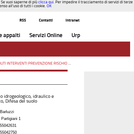
. Se vuoi saperne di più
clicca qui
. Per impedire il tracciamento di servizi di terze
so all’uso di tutti i cookie.
OK
RSS
Contatti
Intranet
e appalti
Servizi Online
Urp
INTERVENTI PREVENZIONE RISCHIO SISMICO OCDPC n.293/2015
/
Paesaggi
o idrogeologico, idraulico e
o, Difesa del suolo
Barluzzi
 Partigiani 1
55042631
55042750