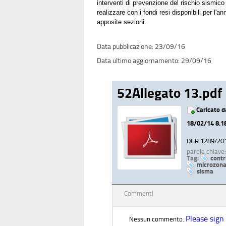
interventi di prevenzione del rischio sismico 
realizzare con i fondi resi disponibili per l
apposite sezioni.
23/09/16
29/09/16
52Allegato 13.pdf
Caricato 
18/02/14 8.1
DGR 1289/20
parole chiave
Tag:
contr
microzona
sisma
Commenti
Please sign
Nessun commento.