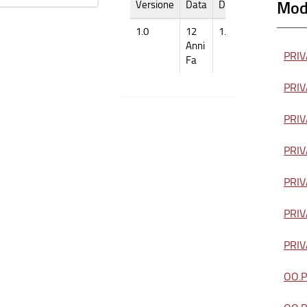
Modu
Versione
Data
Dimensione
1.0
12
1.016k
Anni
PRIVA
Fa
PRIVA
PRIVA
PRIVA
PRIVA
PRIVA
PRIVA
OO.PP