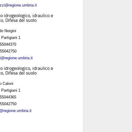
zzi@regione.umbria.it
o idrogeologico, idraulico e
o, Difesa del suolo
do Norgini
 Partigiani 1
55044370
55042750
ni@regione.umbria.it
o idrogeologico, idraulico e
o, Difesa del suolo
o Caloni
 Partigiani 1
55044365
55042750
i@regione.umbria.it