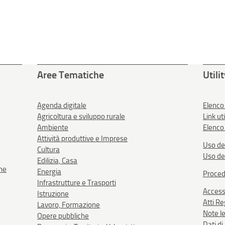
Aree Tematiche
Utili
Agenda digitale
Elenco
Agricoltura e sviluppo rurale
Link uti
Ambiente
Elenco 
Attività produttive e Imprese
Uso de
Cultura
Uso de
Edilizia, Casa
one
Energia
Proced
Infrastrutture e Trasporti
Accessi
Istruzione
Atti R
Lavoro, Formazione
Note le
Opere pubbliche
Dati d