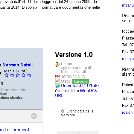
previsti dall'art. 11 della legge 77 del 24 giugno 2009, da
mbarlu
'annualità 2014. Disponibili normativa e documentazione nelle
Rischi
sismic
Riccar
Piazza
Tel.
07
Fax
07
Versione 1.0
rnorgi
Ultimo
Norman Natali
da
,
aggiornamento di
Rischi
Media (0 Voti)
Norman Natali
8
sismic
18/02/14 8.18
Stato:
Approvato
13
Download (1.016k)
Robert
URL
WebDAV
:
Protezione civile
Ottieni
o
Piazza
ibuti
URL
.
zione sismica
Tel.
07
Fax
07
Cronologia delle
rcalon
Versioni
 in to comment.