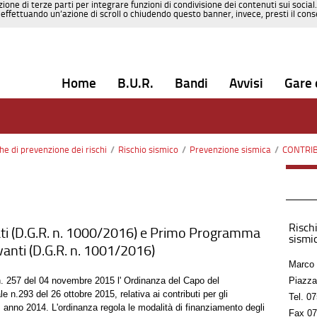
zione di terze parti per integrare funzioni di condivisione dei contenuti sui social
effettuando un’azione di scroll o chiudendo questo banner, invece, presti il consen
Home
B.U.R.
Bandi
Avvisi
Gare 
che di prevenzione dei rischi
/
Rischio sismico
/
Prevenzione sismica
/
CONTRIBUTI 
Rischi
ti (D.G.R. n. 1000/2016) e Primo Programma
sismic
levanti (D.G.R. n. 1001/2016)
Marco 
 n. 257 del 04 novembre 2015 l' Ordinanza del Capo del
Piazza
 n.293 del 26 ottobre 2015, relativa ai contributi per gli
Tel.
07
, anno 2014. L'ordinanza regola le modalità di finanziamento degli
Fax
07