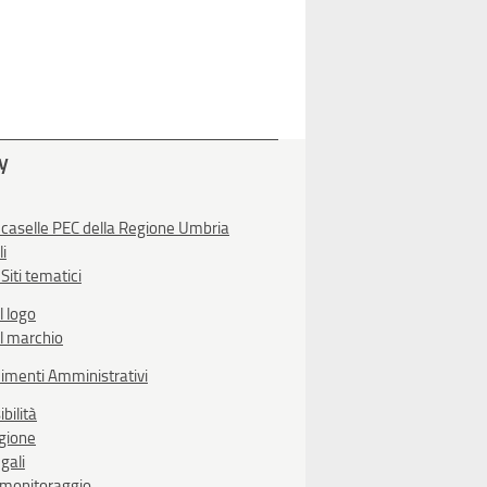
ty
 caselle PEC della Regione Umbria
li
Siti tematici
l logo
l marchio
imenti Amministrativi
bilità
egione
gali
i monitoraggio