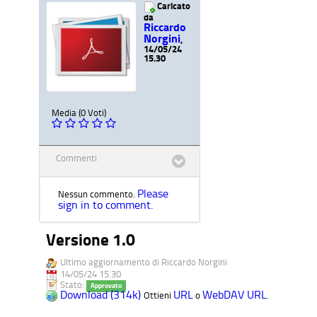
Caricato
da
Riccardo
Norgini
,
14/05/24
15.30
Media (0 Voti)
Commenti
Please
Nessun commento.
sign in to comment.
Versione 1.0
Ultimo aggiornamento di Riccardo Norgini
14/05/24 15.30
Stato:
Approvato
Download (314k)
URL
WebDAV URL
Ottieni
o
.