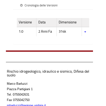
Cronologia delle Versioni
Versione
Data
Dimensione
1.0
2 Anni Fa
314k
Rischio idrogeologico, idraulico e sismico, Difesa del
suolo
Marco Barluzzi
Piazza Partigiani 1
Tel.
0755042631
Fax
0755042750
mbarluzzi@regione.umbria.it