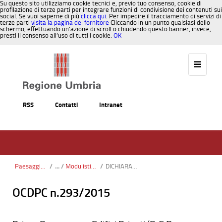
Su questo sito utilizziamo cookie tecnici e, previo tuo consenso, cookie di
profilazione di terze parti per integrare funzioni di condivisione dei contenuti sui
social. Se vuoi saperne di più
clicca qui
. Per impedire il tracciamento di servizi di
terze parti
visita la pagina del fornitore
Cliccando in un punto qualsiasi dello
schermo, effettuando un’azione di scroll o chiudendo questo banner, invece,
presti il consenso all’uso di tutti i cookie.
OK
Salta al contenuto
RSS
Contatti
Intranet
Paesaggio, Territorio, Urbanistica
/
Modulistica presentazione progetti_pdf
/
DICHIARAZIONE_COMP_IDRAULICA - rev04.pdf
OCDPC n.293/2015