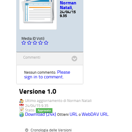
Norman
Natali
,
24/04/15
9.35
Media (0 Voti)
Commenti
Please
Nessun commento.
sign in to comment.
Versione 1.0
Ultimo aggiornamento di Norman Natali
24/04/15 9.35
Stato:
Approvato
Download (24k)
URL
WebDAV URL
Ottieni
o
.
Cronologia delle Versioni