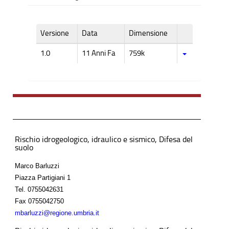
Versione
Data
Dimensione
1.0
11 Anni Fa
759k
Rischio idrogeologico, idraulico e sismico, Difesa del
suolo
Marco Barluzzi
Piazza Partigiani 1
Tel.
0755042631
Fax
0755042750
mbarluzzi@regione.umbria.it