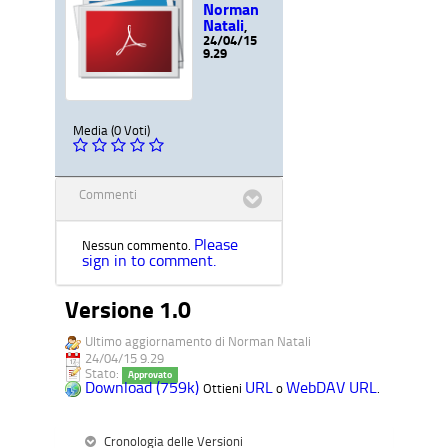
Norman
Natali
,
24/04/15
9.29
Media (0 Voti)
Commenti
Please
Nessun commento.
sign in to comment.
Versione 1.0
Ultimo aggiornamento di Norman Natali
24/04/15 9.29
Stato:
Approvato
Download (759k)
URL
WebDAV URL
Ottieni
o
.
Cronologia delle Versioni