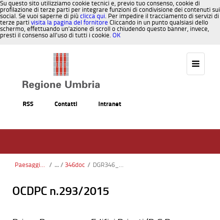
Su questo sito utilizziamo cookie tecnici e, previo tuo consenso, cookie di
profilazione di terze parti per integrare funzioni di condivisione dei contenuti sui
social. Se vuoi saperne di più
clicca qui
. Per impedire il tracciamento di servizi di
terze parti
visita la pagina del fornitore
Cliccando in un punto qualsiasi dello
schermo, effettuando un’azione di scroll o chiudendo questo banner, invece,
presti il consenso all’uso di tutti i cookie.
OK
Salta al contenuto
RSS
Contatti
Intranet
Paesaggio, Territorio, Urbanistica
/
346doc
/
DGR346_Bollettino
OCDPC n.293/2015