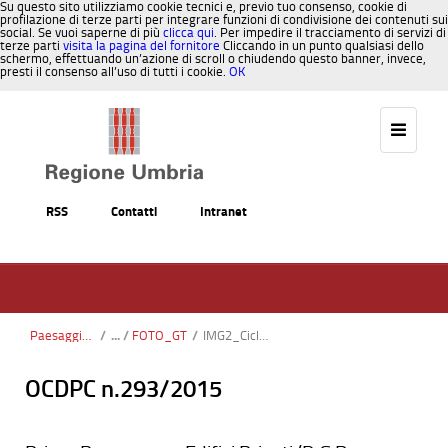
Su questo sito utilizziamo cookie tecnici e, previo tuo consenso, cookie di
profilazione di terze parti per integrare funzioni di condivisione dei contenuti sui
social. Se vuoi saperne di più
clicca qui
. Per impedire il tracciamento di servizi di
terze parti
visita la pagina del fornitore
Cliccando in un punto qualsiasi dello
schermo, effettuando un’azione di scroll o chiudendo questo banner, invece,
presti il consenso all’uso di tutti i cookie.
OK
Salta al contenuto
RSS
Contatti
Intranet
Paesaggio, Territorio, Urbanistica
/
FOTO_GT
/
IMG2_Ciclopedonale Spoleto-Norcia_Regione Umbria_n° 13_Pieghe su scaglia rossa_345°_375m_42.78142, 12.87014 (±5m)_03012024_112247.jpg
OCDPC n.293/2015