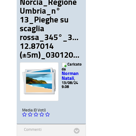
Norcia_Regione
Umbria_n°
13_Pieghe su
scaglia
rossa_345°_375m_42.78142,
12.87014
(±5m)_03012024_112247.jpg
Caricato
da
Norman
Natali
,
13/08/24
9.08
Media (0 Voti)
Commenti