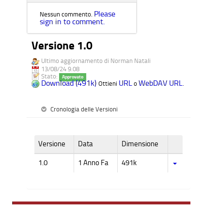
Please
Nessun commento.
sign in to comment.
Versione 1.0
Ultimo aggiornamento di Norman Natali
13/08/24 9.08
Stato:
Approvato
Download (491k)
URL
WebDAV URL
Ottieni
o
.
Cronologia delle Versioni
Versione
Data
Dimensione
1.0
1 Anno Fa
491k