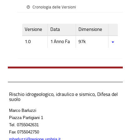
Cronologia delle Versioni
Versione
Data
Dimensione
1.0
1 Anno Fa
97k
Rischio idrogeologico, idraulico e sismico, Difesa del
suolo
Marco Barluzzi
Piazza Partigiani 1
Tel.
0755042631
Fax
0755042750
mbarluzzi@regione.umbria.it