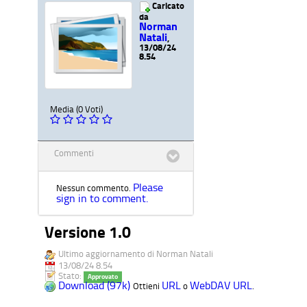
Caricato
da
Norman
Natali
,
13/08/24
8.54
Media (0 Voti)
Commenti
Please
Nessun commento.
sign in to comment.
Versione 1.0
Ultimo aggiornamento di Norman Natali
13/08/24 8.54
Stato:
Approvato
Download (97k)
URL
WebDAV URL
Ottieni
o
.