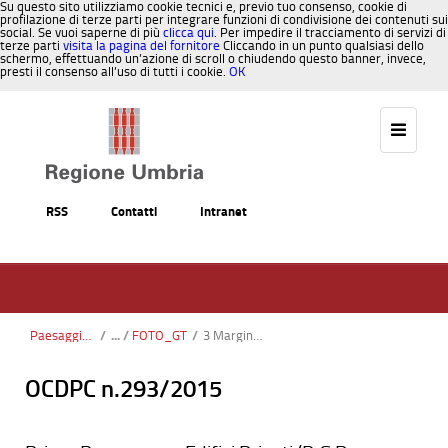
Su questo sito utilizziamo cookie tecnici e, previo tuo consenso, cookie di
profilazione di terze parti per integrare funzioni di condivisione dei contenuti sui
social. Se vuoi saperne di più
clicca qui
. Per impedire il tracciamento di servizi di
terze parti
visita la pagina del fornitore
Cliccando in un punto qualsiasi dello
schermo, effettuando un’azione di scroll o chiudendo questo banner, invece,
presti il consenso all’uso di tutti i cookie.
OK
Salta al contenuto
RSS
Contatti
Intranet
Paesaggio, Territorio, Urbanistica
/
FOTO_GT
/
3 Margine Terrazzo.png
OCDPC n.293/2015