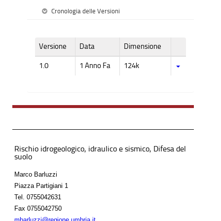
Cronologia delle Versioni
Versione
Data
Dimensione
1.0
1 Anno Fa
124k
Rischio idrogeologico, idraulico e sismico, Difesa del
suolo
Marco Barluzzi
Piazza Partigiani 1
Tel.
0755042631
Fax
0755042750
mbarluzzi@regione.umbria.it