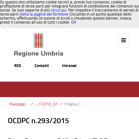
Su questo sito utilizziamo cookie tecnici e, previo tuo consenso, cookie di
profilazione di terze parti per integrare funzioni di condivisione dei contenuti sui
social. Se vuoi saperne di più
clicca qui
. Per impedire il tracciamento di servizi di
terze parti
visita la pagina del fornitore
Cliccando in un punto qualsiasi dello
schermo, effettuando un’azione di scroll o chiudendo questo banner, invece,
presti il consenso all’uso di tutti i cookie.
OK
Salta al contenuto
RSS
Contatti
Intranet
Paesaggio, Territorio, Urbanistica
/
FOTO_GT
/
1 Faglia Castel San Felice.png
OCDPC n.293/2015