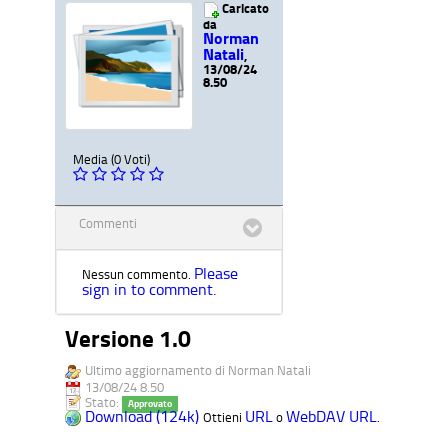
Caricato
da
Norman
Natali
,
13/08/24
8.50
Media (0 Voti)
Commenti
Please
Nessun commento.
sign in to comment.
Versione 1.0
Ultimo aggiornamento di Norman Natali
13/08/24 8.50
Stato:
Approvato
Download (124k)
URL
WebDAV URL
Ottieni
o
.