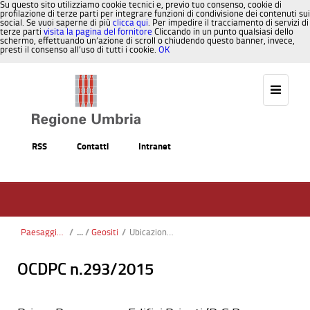
Su questo sito utilizziamo cookie tecnici e, previo tuo consenso, cookie di
profilazione di terze parti per integrare funzioni di condivisione dei contenuti sui
social. Se vuoi saperne di più
clicca qui
. Per impedire il tracciamento di servizi di
terze parti
visita la pagina del fornitore
Cliccando in un punto qualsiasi dello
schermo, effettuando un’azione di scroll o chiudendo questo banner, invece,
presti il consenso all’uso di tutti i cookie.
OK
Salta al contenuto
RSS
Contatti
Intranet
Paesaggio, Territorio, Urbanistica
/
Geositi
/
UbicazioneGeositiUmbria
OCDPC n.293/2015