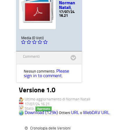
Norman
Natali
,
17/07/24
16.21
Media (0 Voti)
Commenti
Please
Nessun commento.
sign in to comment.
Versione 1.0
Ultimo aggiornamento di Norman Natali
17/07/24 16.21
Stato:
Approvato
Download (129k)
URL
WebDAV URL
Ottieni
o
.
Cronologia delle Versioni