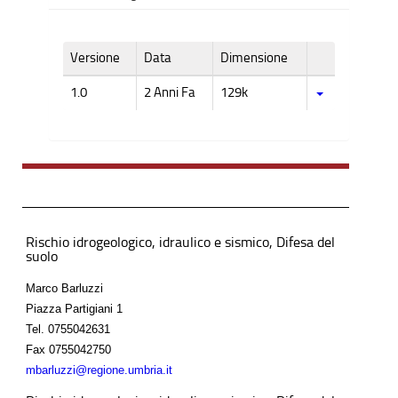
Versione
Data
Dimensione
1.0
2 Anni Fa
129k
Rischio idrogeologico, idraulico e sismico, Difesa del
suolo
Marco Barluzzi
Piazza Partigiani 1
Tel.
0755042631
Fax
0755042750
mbarluzzi@regione.umbria.it