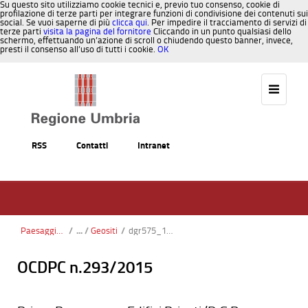
Su questo sito utilizziamo cookie tecnici e, previo tuo consenso, cookie di
profilazione di terze parti per integrare funzioni di condivisione dei contenuti sui
social. Se vuoi saperne di più
clicca qui
. Per impedire il tracciamento di servizi di
terze parti
visita la pagina del fornitore
Cliccando in un punto qualsiasi dello
schermo, effettuando un’azione di scroll o chiudendo questo banner, invece,
presti il consenso all’uso di tutti i cookie.
OK
Salta al contenuto
RSS
Contatti
Intranet
Paesaggio, Territorio, Urbanistica
/
Geositi
/
dgr575_19-06-24_geositi_schede.pdf
OCDPC n.293/2015