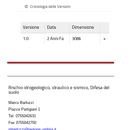
Cronologia delle Versioni
Versione
Data
Dimensione
1.0
2 Anni Fa
308k
Rischio idrogeologico, idraulico e sismico, Difesa del
suolo
Marco Barluzzi
Piazza Partigiani 1
Tel.
0755042631
Fax
0755042750
mbarluzzi@regione.umbria.it