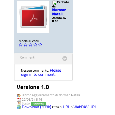
Caricato
da
Norman
Natali
,
25/06/24
8.16
Media (0 Voti)
Commenti
Please
Nessun commento.
sign in to comment.
Versione 1.0
Ultimo aggiornamento di Norman Natali
25/06/24 8.16
Stato:
Approvato
Download (308k)
URL
WebDAV URL
Ottieni
o
.