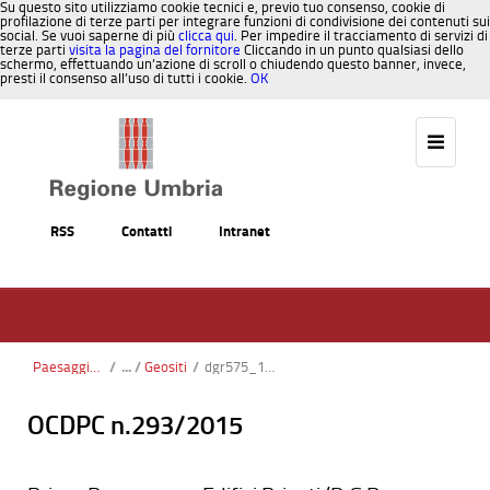
Su questo sito utilizziamo cookie tecnici e, previo tuo consenso, cookie di
profilazione di terze parti per integrare funzioni di condivisione dei contenuti sui
social. Se vuoi saperne di più
clicca qui
. Per impedire il tracciamento di servizi di
terze parti
visita la pagina del fornitore
Cliccando in un punto qualsiasi dello
schermo, effettuando un’azione di scroll o chiudendo questo banner, invece,
presti il consenso all’uso di tutti i cookie.
OK
Salta al contenuto
RSS
Contatti
Intranet
Paesaggio, Territorio, Urbanistica
/
Geositi
/
dgr575_19-06-24.pdf
OCDPC n.293/2015