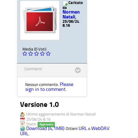
Caricato
da
Norman
Natali
,
25/06/24
8.16
Media (0 Voti)
Commenti
Please
Nessun commento.
sign in to comment.
Versione 1.0
Ultimo aggiornamento di Norman Natali
25/06/24 8.16
Stato:
Approvato
Download (4,1MB)
URL
WebDAV
Ottieni
o
URL
.