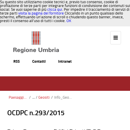
Su questo sito utilizziamo cookie tecnici e, previo tuo consenso, cookie di
profilazione di terze parti per integrare funzioni di condivisione dei contenuti sui
social. Se vuoi saperne di più
clicca qui
. Per impedire il tracciamento di servizi di
terze parti
visita la pagina del fornitore
Cliccando in un punto qualsiasi dello
schermo, effettuando un’azione di scroll o chiudendo questo banner, invece,
presti il consenso all’uso di tutti i cookie.
OK
Salta al contenuto
RSS
Contatti
Intranet
Paesaggio, Territorio, Urbanistica
/
Geositi
/
Info_Geositi
OCDPC n.293/2015