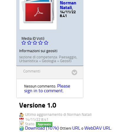
Norman
Natali
,
14/11/22
8.41
Media (0 Voti)
Informazioni sui geositi
sezione di competenza:
Paesaggio,
Urbanistica » Geologia » Geositi
Commenti
Please
Nessun commento.
sign in to comment.
Versione 1.0
Ultimo aggiornamento di Norman Natali
14/11/22 8.41
Stato:
Approvato
Download (107k)
URL
WebDAV URL
Ottieni
o
.