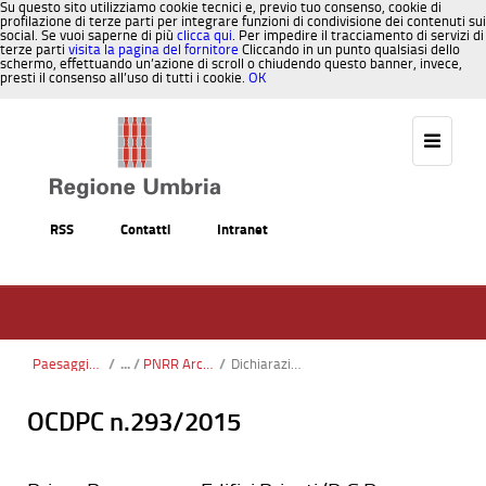
Su questo sito utilizziamo cookie tecnici e, previo tuo consenso, cookie di
profilazione di terze parti per integrare funzioni di condivisione dei contenuti sui
social. Se vuoi saperne di più
clicca qui
. Per impedire il tracciamento di servizi di
terze parti
visita la pagina del fornitore
Cliccando in un punto qualsiasi dello
schermo, effettuando un’azione di scroll o chiudendo questo banner, invece,
presti il consenso all’uso di tutti i cookie.
OK
Salta al contenuto
RSS
Contatti
Intranet
Paesaggio, Territorio, Urbanistica
/
PNRR Architettura rurale
/
Dichiarazione idoneità tecnico-professionale
OCDPC n.293/2015