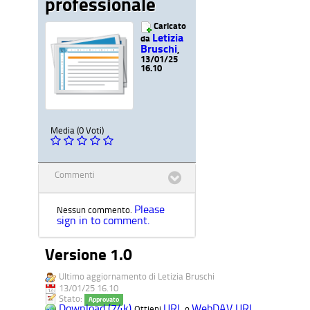
professionale
Caricato
Letizia
da
Bruschi
,
13/01/25
16.10
Media (0 Voti)
Commenti
Please
Nessun commento.
sign in to comment.
Versione 1.0
Ultimo aggiornamento di Letizia Bruschi
13/01/25 16.10
Stato:
Approvato
Download (74k)
URL
WebDAV URL
Ottieni
o
.