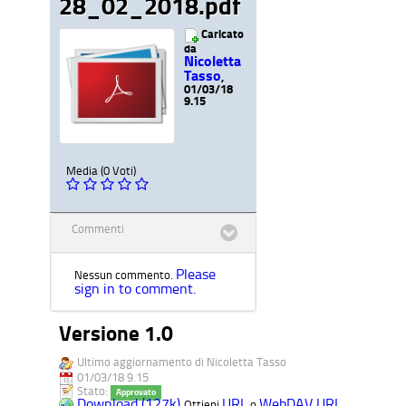
28_02_2018.pdf
Caricato
da
Nicoletta
Tasso
,
01/03/18
9.15
Media (0 Voti)
Commenti
Please
Nessun commento.
sign in to comment.
Versione 1.0
Ultimo aggiornamento di Nicoletta Tasso
01/03/18 9.15
Stato:
Approvato
Download (127k)
URL
WebDAV URL
Ottieni
o
.