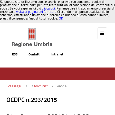
Su questo sito utilizziamo cookie tecnici e, previo tuo consenso, cookie di
profilazione di terze parti per integrare funzioni di condivisione dei contenuti sui
social. Se vuoi saperne di più
clicca qui
. Per impedire il tracciamento di servizi di
terze parti
visita la pagina del fornitore
Cliccando in un punto qualsiasi dello
schermo, effettuando un’azione di scroll o chiudendo questo banner, invece,
presti il consenso all’uso di tutti i cookie.
OK
Salta al contenuto
RSS
Contatti
Intranet
Paesaggio, Territorio, Urbanistica
/
Amministrare il paesaggio
/
Elenco aut paesagg 28_02_2018.pdf
OCDPC n.293/2015