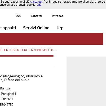
. Se vuoi saperne di più
clicca qui
. Per impedire il tracciamento di servizi di terze
so all’uso di tutti i cookie.
OK
RSS
Contatti
Intranet
e appalti
Servizi Online
Urp
INTERVENTI PREVENZIONE RISCHIO SISMICO OCDPC n.293/2015
/
Paesaggi
o idrogeologico, idraulico e
o, Difesa del suolo
Barluzzi
 Partigiani 1
55042631
55042750