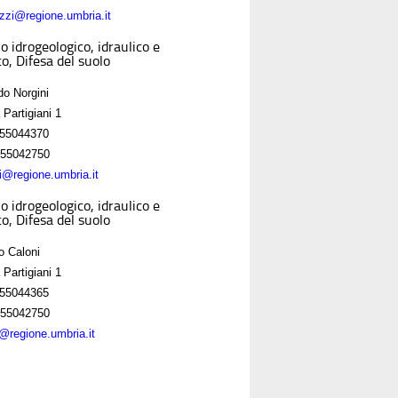
zzi@regione.umbria.it
o idrogeologico, idraulico e
o, Difesa del suolo
do Norgini
 Partigiani 1
55044370
55042750
ni@regione.umbria.it
o idrogeologico, idraulico e
o, Difesa del suolo
o Caloni
 Partigiani 1
55044365
55042750
i@regione.umbria.it