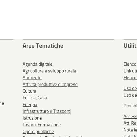
Aree Tematiche
Utili
Agenda digitale
Elenco
Agricoltura e sviluppo rurale
Link uti
Ambiente
Elenco 
Attività produttive e Imprese
Uso de
Cultura
Uso de
Edilizia, Casa
one
Energia
Proced
Infrastrutture e Trasporti
Accessi
Istruzione
Atti R
Lavoro, Formazione
Note le
Opere pubbliche
Dati d