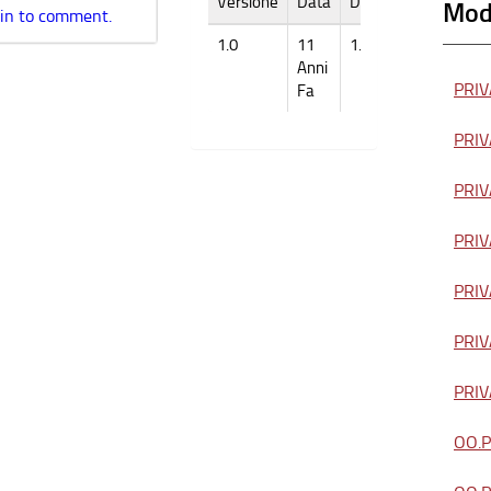
Versione
Data
Dimensione
Modu
 in to comment.
1.0
11
1.001k
Anni
PRIVA
Fa
PRIVA
PRIVA
PRIVA
PRIVA
PRIVA
PRIVA
OO.PP