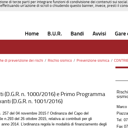
zione di terze parti per integrare funzioni di condivisione dei contenuti sui social
effettuando un’azione di scroll o chiudendo questo banner, invece, presti il consen
Home
B.U.R.
Bandi
Avvisi
Gare 
che di prevenzione dei rischi
/
Rischio sismico
/
Prevenzione sismica
/
CONTRIBUTI 
Rischi
ti (D.G.R. n. 1000/2016) e Primo Programma
sismic
levanti (D.G.R. n. 1001/2016)
Marco 
 n. 257 del 04 novembre 2015 l' Ordinanza del Capo del
Piazza
 n.293 del 26 ottobre 2015, relativa ai contributi per gli
Tel.
07
, anno 2014. L'ordinanza regola le modalità di finanziamento degli
Fax
07