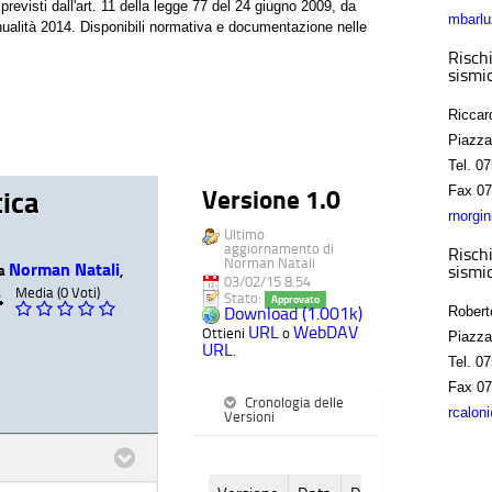
previsti dall'art. 11 della legge 77 del 24 giugno 2009, da
mbarlu
'annualità 2014. Disponibili normativa e documentazione nelle
Rischi
sismic
Riccar
Piazza
Tel.
07
Fax
07
tica
Versione 1.0
rnorgi
Ultimo
aggiornamento di
Rischi
Norman Natali
Norman Natali
sismic
da
,
03/02/15 8.54
Media (0 Voti)
Stato:
4
Approvato
Download (1.001k)
Robert
URL
WebDAV
Ottieni
o
Piazza
URL
.
Tel.
07
Fax
07
Cronologia delle
rcalon
Versioni