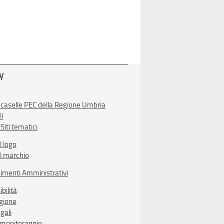
ty
 caselle PEC della Regione Umbria
li
Siti tematici
l logo
l marchio
imenti Amministrativi
bilità
egione
gali
i monitoraggio