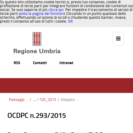
Su questo sito utilizziamo cookie tecnici e, previo tuo consenso, cookie di
profilazione di terze parti per integrare funzioni di condivisione dei contenuti sui
social. Se vuoi saperne di più
clicca qui
. Per impedire il tracciamento di servizi di
terze parti
visita la pagina del fornitore
Cliccando in un punto qualsiasi dello
schermo, effettuando un’azione di scroll o chiudendo questo banner, invece,
presti il consenso all’uso di tutti i cookie.
OK
Salta al contenuto
RSS
Contatti
Intranet
Paesaggio, Territorio, Urbanistica
/
720_2013
/
Allegato 4_DGR 720-14_Modulo nominativo RUP.docx
OCDPC n.293/2015