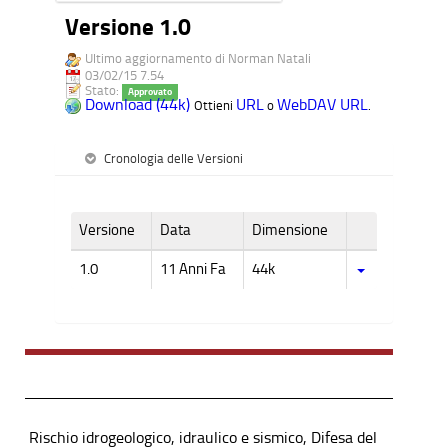
Versione 1.0
Ultimo aggiornamento di Norman Natali
03/02/15 7.54
Stato:
Approvato
Download (44k)
URL
WebDAV URL
Ottieni
o
.
Cronologia delle Versioni
Versione
Data
Dimensione
1.0
11 Anni Fa
44k
Rischio idrogeologico, idraulico e sismico, Difesa del