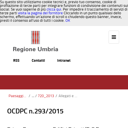
Su questo sito utilizziamo cookie tecnici e, previo tuo consenso, cookie di
profilazione di terze parti per integrare funzioni di condivisione dei contenuti sui
social. Se vuoi saperne di più
clicca qui
. Per impedire il tracciamento di servizi di
terze parti
visita la pagina del fornitore
Cliccando in un punto qualsiasi dello
schermo, effettuando un’azione di scroll o chiudendo questo banner, invece,
presti il consenso all’uso di tutti i cookie.
OK
Salta al contenuto
RSS
Contatti
Intranet
Paesaggio, Territorio, Urbanistica
/
720_2013
/
Allegati e Modulistica DGR720.zip
OCDPC n.293/2015