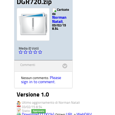
DGR720.zip
Caricato
da
Norman
Natali
,
03/02/15
8.54
Media (0 Voti)
Commenti
Please
Nessun commento.
sign in to comment.
Versione 1.0
Ultimo aggiornamento di Norman Natali
03/02/15 8.54
Stato:
Approvato
Download (1.001k)
URL
WebDAV
Ottieni
o