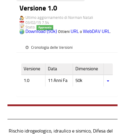
Versione 1.0
Ultimo aggiornamento di Norman Natali
03/02/15 7.54
Stato:
Approvato
Download (50k)
URL
WebDAV URL
Ottieni
o
.
Cronologia delle Versioni
Versione
Data
Dimensione
1.0
11 Anni Fa
50k
Rischio idrogeologico, idraulico e sismico, Difesa del