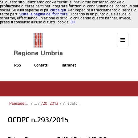
Su questo sito utilizziamo cookie tecnici e, previo tuo consenso, cookie di
profilazione di terze parti per integrare funzioni di condivisione dei contenuti sui
social. Se vuoi saperne di più
clicca qui
. Per impedire il tracciamento di servizi di
terze parti
visita la pagina del fornitore
Cliccando in un punto qualsiasi dello
schermo, effettuando un’azione di scroll o chiudendo questo banner, invece,
presti il consenso all’uso di tutti i cookie.
OK
Salta al contenuto
RSS
Contatti
Intranet
Paesaggio, Territorio, Urbanistica
/
720_2013
/
Allegato 5_DGR 720-14_Modulo dichiarazione de minimis.docx
OCDPC n.293/2015