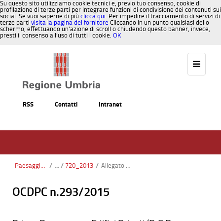
Su questo sito utilizziamo cookie tecnici e, previo tuo consenso, cookie di
profilazione di terze parti per integrare funzioni di condivisione dei contenuti sui
social. Se vuoi saperne di più
clicca qui
. Per impedire il tracciamento di servizi di
terze parti
visita la pagina del fornitore
Cliccando in un punto qualsiasi dello
schermo, effettuando un’azione di scroll o chiudendo questo banner, invece,
presti il consenso all’uso di tutti i cookie.
OK
Salta al contenuto
RSS
Contatti
Intranet
Paesaggio, Territorio, Urbanistica
/
720_2013
/
Allegato 4_DGR 720-14_Modulo nominativo RUP.docx
OCDPC n.293/2015