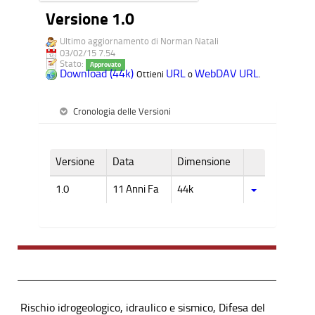
Versione 1.0
Ultimo aggiornamento di Norman Natali
03/02/15 7.54
Stato:
Approvato
Download (44k)
URL
WebDAV URL
Ottieni
o
.
Cronologia delle Versioni
Versione
Data
Dimensione
1.0
11 Anni Fa
44k
Rischio idrogeologico, idraulico e sismico, Difesa del