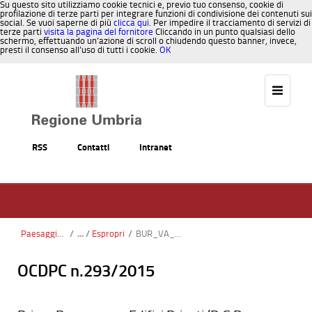
Su questo sito utilizziamo cookie tecnici e, previo tuo consenso, cookie di
profilazione di terze parti per integrare funzioni di condivisione dei contenuti sui
social. Se vuoi saperne di più
clicca qui
. Per impedire il tracciamento di servizi di
terze parti
visita la pagina del fornitore
Cliccando in un punto qualsiasi dello
schermo, effettuando un’azione di scroll o chiudendo questo banner, invece,
presti il consenso all’uso di tutti i cookie.
OK
Salta al contenuto
RSS
Contatti
Intranet
Paesaggio, Territorio, Urbanistica
/
Espropri
/
BUR_VA_2018.pdf
OCDPC n.293/2015