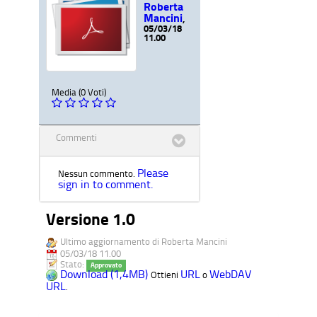
Roberta
Mancini
,
05/03/18
11.00
Media (0 Voti)
Commenti
Please
Nessun commento.
sign in to comment.
Versione 1.0
Ultimo aggiornamento di Roberta Mancini
05/03/18 11.00
Stato:
Approvato
Download (1,4MB)
URL
WebDAV
Ottieni
o
URL
.