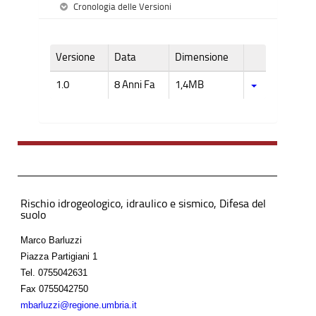
Cronologia delle Versioni
Versione
Data
Dimensione
1.0
8 Anni Fa
1,4MB
Rischio idrogeologico, idraulico e sismico, Difesa del
suolo
Marco Barluzzi
Piazza Partigiani 1
Tel.
0755042631
Fax
0755042750
mbarluzzi@regione.umbria.it