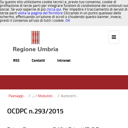
Su questo sito utilizziamo cookie tecnici e, previo tuo consenso, cookie di
profilazione di terze parti per integrare funzioni di condivisione dei contenuti sui
social. Se vuoi saperne di più
clicca qui
. Per impedire il tracciamento di servizi di
terze parti
visita la pagina del fornitore
Cliccando in un punto qualsiasi dello
schermo, effettuando un’azione di scroll o chiudendo questo banner, invece,
presti il consenso all’uso di tutti i cookie.
OK
Salta al contenuto
RSS
Contatti
Intranet
Paesaggio, Territorio, Urbanistica
/
Modulistica presentazione progetti_odt
/
Autocertificazione-competenza-professionale.odt
OCDPC n.293/2015