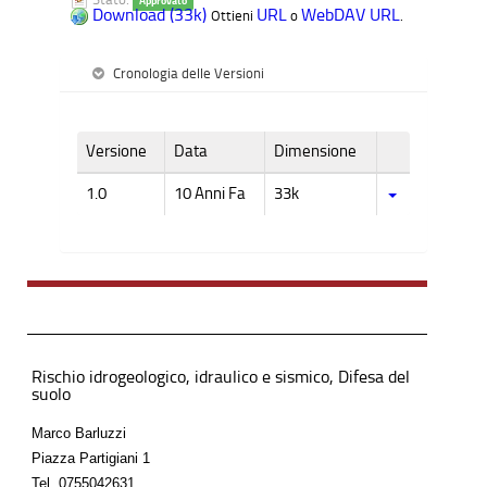
Approvato
Download (33k)
URL
WebDAV URL
Ottieni
o
.
Cronologia delle Versioni
Versione
Data
Dimensione
1.0
10 Anni Fa
33k
Rischio idrogeologico, idraulico e sismico, Difesa del
suolo
Marco Barluzzi
Piazza Partigiani 1
Tel.
0755042631