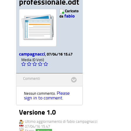
professionale.odt
Caricato
fabio
da
campagnacci
, 07/04/16 15.47
Media (0 Voti)
Commenti
Please
Nessun commento.
sign in to comment.
Versione 1.0
Ultimo aggiornamento di fabio campagnacci
07/04/16 15.47
Stato: