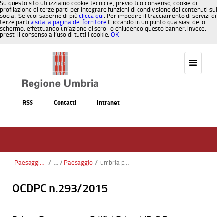
Su questo sito utilizziamo cookie tecnici e, previo tuo consenso, cookie di
profilazione di terze parti per integrare funzioni di condivisione dei contenuti sui
social. Se vuoi saperne di più
clicca qui
. Per impedire il tracciamento di servizi di
terze parti
visita la pagina del fornitore
Cliccando in un punto qualsiasi dello
schermo, effettuando un’azione di scroll o chiudendo questo banner, invece,
presti il consenso all’uso di tutti i cookie.
OK
Salta al contenuto
RSS
Contatti
Intranet
Paesaggio, Territorio, Urbanistica
/
Paesaggio
/
umbria paesaggi logo
OCDPC n.293/2015