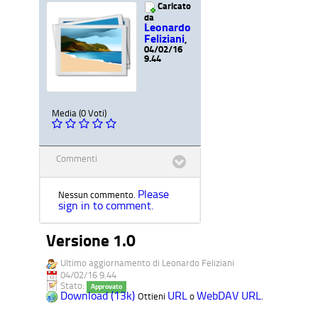
Caricato
da
Leonardo
Feliziani
,
04/02/16
9.44
Media (0 Voti)
Commenti
Please
Nessun commento.
sign in to comment.
Versione 1.0
Ultimo aggiornamento di Leonardo Feliziani
04/02/16 9.44
Stato:
Approvato
Download (13k)
URL
WebDAV URL
Ottieni
o
.