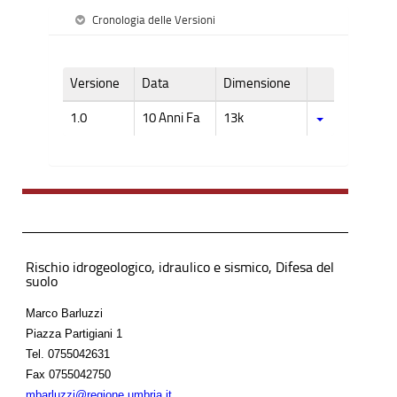
Cronologia delle Versioni
Versione
Data
Dimensione
1.0
10 Anni Fa
13k
Rischio idrogeologico, idraulico e sismico, Difesa del
suolo
Marco Barluzzi
Piazza Partigiani 1
Tel.
0755042631
Fax
0755042750
mbarluzzi@regione.umbria.it