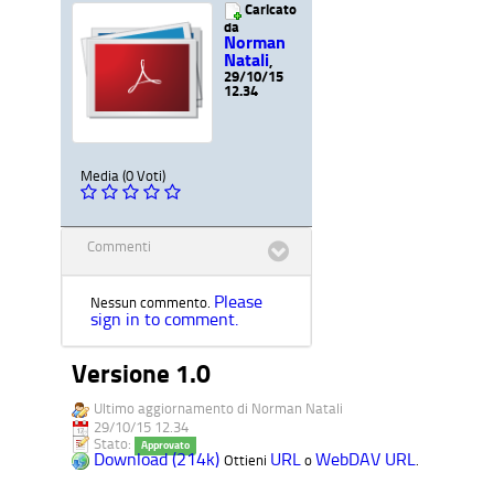
Caricato
da
Norman
Natali
,
29/10/15
12.34
Media (0 Voti)
Commenti
Please
Nessun commento.
sign in to comment.
Versione 1.0
Ultimo aggiornamento di Norman Natali
29/10/15 12.34
Stato:
Approvato
Download (214k)
URL
WebDAV URL
Ottieni
o
.