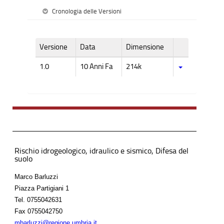
Cronologia delle Versioni
Versione
Data
Dimensione
1.0
10 Anni Fa
214k
Rischio idrogeologico, idraulico e sismico, Difesa del
suolo
Marco Barluzzi
Piazza Partigiani 1
Tel.
0755042631
Fax
0755042750
mbarluzzi@regione.umbria.it