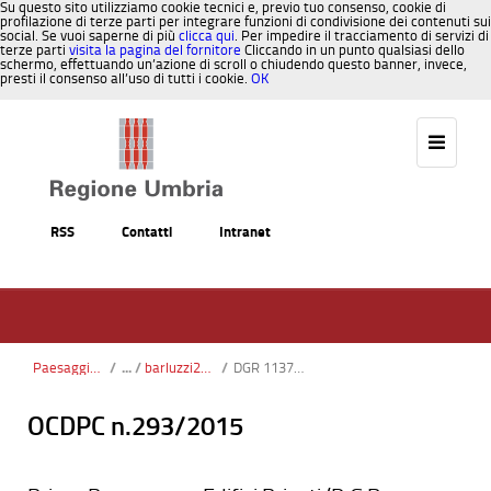
Su questo sito utilizziamo cookie tecnici e, previo tuo consenso, cookie di
profilazione di terze parti per integrare funzioni di condivisione dei contenuti sui
social. Se vuoi saperne di più
clicca qui
. Per impedire il tracciamento di servizi di
terze parti
visita la pagina del fornitore
Cliccando in un punto qualsiasi dello
schermo, effettuando un’azione di scroll o chiudendo questo banner, invece,
presti il consenso all’uso di tutti i cookie.
OK
Salta al contenuto
RSS
Contatti
Intranet
Paesaggio, Territorio, Urbanistica
/
barluzzi2015
/
DGR 1137 Bollettino.pdf
OCDPC n.293/2015