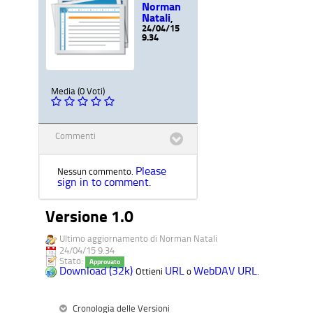
Norman
Natali
,
24/04/15
9.34
Media (0 Voti)
Commenti
Please
Nessun commento.
sign in to comment.
Versione 1.0
Ultimo aggiornamento di Norman Natali
24/04/15 9.34
Stato:
Approvato
Download (32k)
URL
WebDAV URL
Ottieni
o
.
Cronologia delle Versioni