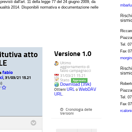
previsti dall'art. 11 della legge 77 del 24 giugno 2009, da
mbarlu
'annualità 2014. Disponibili normativa e documentazione nelle
Rischi
sismic
Riccar
Piazza
Tel.
07
Fax
07
itutiva atto
Versione 1.0
rnorgi
LE
Ultimo
aggiornamento di
Rischi
fabio campagnacci
fabio
sismic
da
31/03/21 15.21
ci
, 31/03/21 15.21
Stato:
Approvato
i)
Download (39k)
Robert
URL
WebDAV
Ottieni
o
Piazza
URL
.
Tel.
07
Fax
07
Cronologia delle
rcalon
Versioni