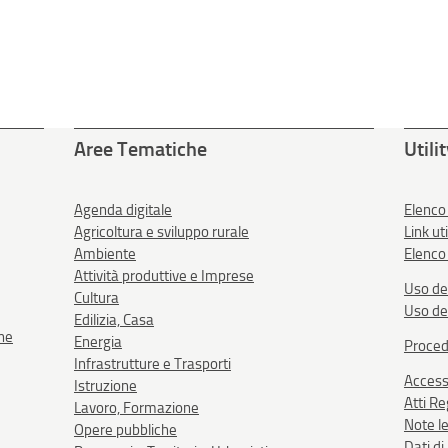
Aree Tematiche
Utili
Agenda digitale
Elenco
Agricoltura e sviluppo rurale
Link uti
Ambiente
Elenco 
Attività produttive e Imprese
Uso de
Cultura
Uso de
Edilizia, Casa
one
Energia
Proced
Infrastrutture e Trasporti
Accessi
Istruzione
Atti R
Lavoro, Formazione
Note le
Opere pubbliche
Dati d