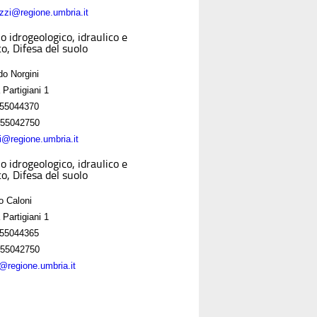
zzi@regione.umbria.it
o idrogeologico, idraulico e
o, Difesa del suolo
do Norgini
 Partigiani 1
55044370
55042750
ni@regione.umbria.it
o idrogeologico, idraulico e
o, Difesa del suolo
o Caloni
 Partigiani 1
55044365
55042750
i@regione.umbria.it