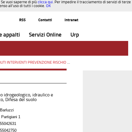
. Se vuoi saperne di più
clicca qui
. Per impedire il tracciamento di servizi di terze
so all’uso di tutti i cookie.
OK
RSS
Contatti
Intranet
e appalti
Servizi Online
Urp
INTERVENTI PREVENZIONE RISCHIO SISMICO OCDPC n.293/2015
/
Paesaggi
o idrogeologico, idraulico e
o, Difesa del suolo
Barluzzi
 Partigiani 1
55042631
55042750