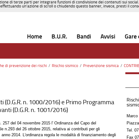
zione di terze parti per integrare funzioni di condivisione dei contenuti sui social
effettuando un’azione di scroll o chiudendo questo banner, invece, presti il consen
Home
B.U.R.
Bandi
Avvisi
Gare 
che di prevenzione dei rischi
/
Rischio sismico
/
Prevenzione sismica
/
CONTRIBUTI 
Rischi
ti (D.G.R. n. 1000/2016) e Primo Programma
sismic
levanti (D.G.R. n. 1001/2016)
Marco 
 n. 257 del 04 novembre 2015 l' Ordinanza del Capo del
Piazza
 n.293 del 26 ottobre 2015, relativa ai contributi per gli
Tel.
07
, anno 2014. L'ordinanza regola le modalità di finanziamento degli
Fax
07