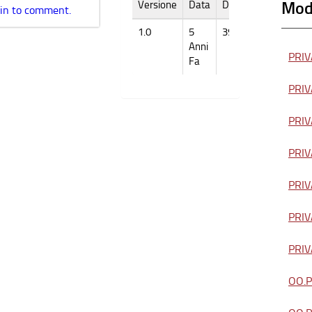
Modu
Versione
Data
Dimensione
 in to comment.
1.0
5
39k
Anni
PRIVA
Fa
PRIVA
PRIVA
PRIVA
PRIVA
PRIVA
PRIVA
OO.PP