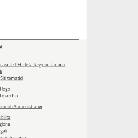
ty
 caselle PEC della Regione Umbria
li
Siti tematici
l logo
l marchio
imenti Amministrativi
bilità
egione
gali
i monitoraggio