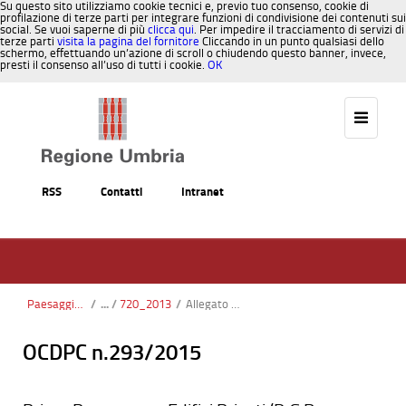
Su questo sito utilizziamo cookie tecnici e, previo tuo consenso, cookie di
profilazione di terze parti per integrare funzioni di condivisione dei contenuti sui
social. Se vuoi saperne di più
clicca qui
. Per impedire il tracciamento di servizi di
terze parti
visita la pagina del fornitore
Cliccando in un punto qualsiasi dello
schermo, effettuando un’azione di scroll o chiudendo questo banner, invece,
presti il consenso all’uso di tutti i cookie.
OK
Salta al contenuto
RSS
Contatti
Intranet
Paesaggio, Territorio, Urbanistica
/
720_2013
/
Allegato 8_DGR 720-14_Specifiche Tecniche.pdf
OCDPC n.293/2015