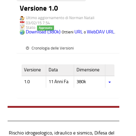
Versione 1.0
Ultimo aggiornamento di Norman Natali
03/02/15 7.54
Stato:
Approvato
Download (380k)
URL
WebDAV URL
Ottieni
o
.
Cronologia delle Versioni
Versione
Data
Dimensione
1.0
11 Anni Fa
380k
Rischio idrogeologico, idraulico e sismico, Difesa del