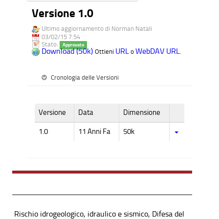
Versione 1.0
Ultimo aggiornamento di Norman Natali
03/02/15 7.54
Stato:
Approvato
Download (50k)
URL
WebDAV URL
Ottieni
o
.
Cronologia delle Versioni
Versione
Data
Dimensione
1.0
11 Anni Fa
50k
Rischio idrogeologico, idraulico e sismico, Difesa del