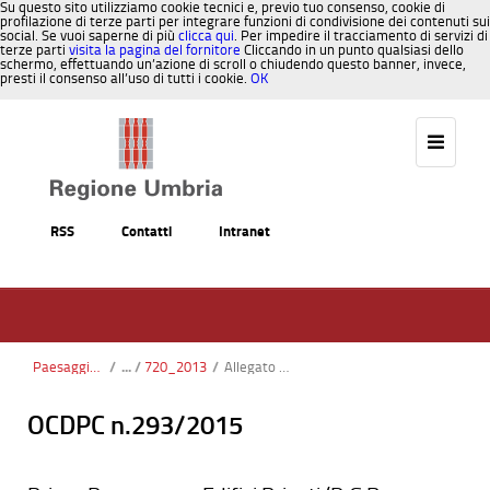
Su questo sito utilizziamo cookie tecnici e, previo tuo consenso, cookie di
profilazione di terze parti per integrare funzioni di condivisione dei contenuti sui
social. Se vuoi saperne di più
clicca qui
. Per impedire il tracciamento di servizi di
terze parti
visita la pagina del fornitore
Cliccando in un punto qualsiasi dello
schermo, effettuando un’azione di scroll o chiudendo questo banner, invece,
presti il consenso all’uso di tutti i cookie.
OK
Salta al contenuto
RSS
Contatti
Intranet
Paesaggio, Territorio, Urbanistica
/
720_2013
/
Allegato 7_DGR 720-14_Modulo Saldo & Congruità.docx
OCDPC n.293/2015