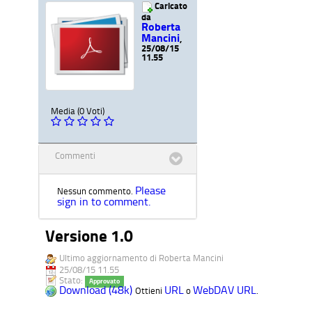
Caricato
da
Roberta
Mancini
,
25/08/15
11.55
Media (0 Voti)
Commenti
Please
Nessun commento.
sign in to comment.
Versione 1.0
Ultimo aggiornamento di Roberta Mancini
25/08/15 11.55
Stato:
Approvato
Download (48k)
URL
WebDAV URL
Ottieni
o
.