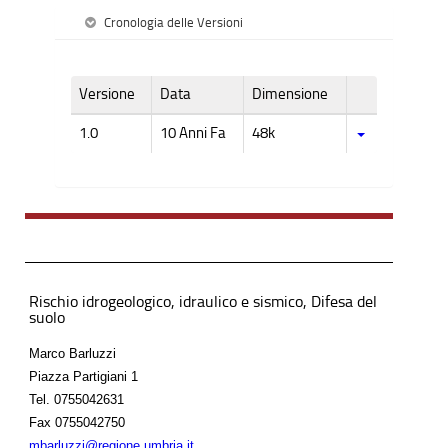
Cronologia delle Versioni
Versione
Data
Dimensione
1.0
10 Anni Fa
48k
Rischio idrogeologico, idraulico e sismico, Difesa del
suolo
Marco Barluzzi
Piazza Partigiani 1
Tel.
0755042631
Fax
0755042750
mbarluzzi@regione.umbria.it