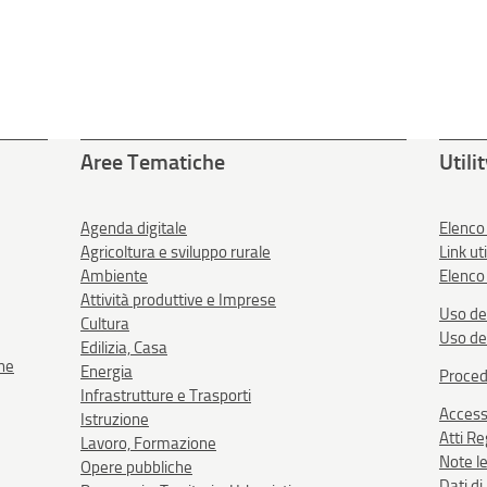
Aree Tematiche
Utili
Agenda digitale
Elenco
Agricoltura e sviluppo rurale
Link uti
Ambiente
Elenco 
Attività produttive e Imprese
Uso de
Cultura
Uso de
Edilizia, Casa
one
Energia
Proced
Infrastrutture e Trasporti
Accessi
Istruzione
Atti R
Lavoro, Formazione
Note le
Opere pubbliche
Dati d