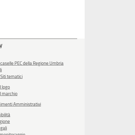
ty
 caselle PEC della Regione Umbria
li
Siti tematici
l logo
l marchio
imenti Amministrativi
bilità
egione
gali
i monitoraggio