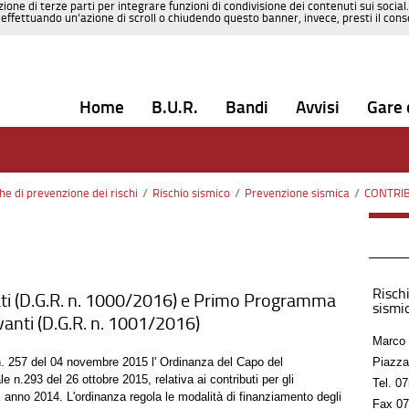
zione di terze parti per integrare funzioni di condivisione dei contenuti sui social
effettuando un’azione di scroll o chiudendo questo banner, invece, presti il consen
Home
B.U.R.
Bandi
Avvisi
Gare 
che di prevenzione dei rischi
/
Rischio sismico
/
Prevenzione sismica
/
CONTRIBUTI 
Rischi
ti (D.G.R. n. 1000/2016) e Primo Programma
sismic
levanti (D.G.R. n. 1001/2016)
Marco 
 n. 257 del 04 novembre 2015 l' Ordinanza del Capo del
Piazza
 n.293 del 26 ottobre 2015, relativa ai contributi per gli
Tel.
07
, anno 2014. L'ordinanza regola le modalità di finanziamento degli
Fax
07