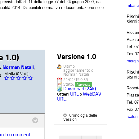
previsti dall'art. 11 della legge 77 del 24 giugno 2009, da
mbarlu
'annualità 2014. Disponibili normativa e documentazione nelle
Rischi
sismic
Riccar
Piazza
Tel.
07
Fax
07
e 1.0)
Versione 1.0
rnorgi
Ultimo
Norman Natali
da
,
aggiornamento di
Rischi
Media (0 Voti)
Norman Natali
5
sismic
24/04/15 9.35
Stato:
Approvato
Download (24k)
Robert
URL
WebDAV
Ottieni
o
Piazza
URL
.
Tel.
07
Fax
07
Cronologia delle
rcalon
Versioni
 in to comment.