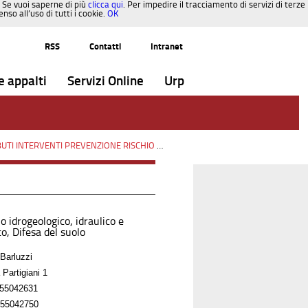
. Se vuoi saperne di più
clicca qui
. Per impedire il tracciamento di servizi di terze
so all’uso di tutti i cookie.
OK
RSS
Contatti
Intranet
e appalti
Servizi Online
Urp
INTERVENTI PREVENZIONE RISCHIO SISMICO OCDPC n.293/2015
/
Paesaggi
o idrogeologico, idraulico e
o, Difesa del suolo
Barluzzi
 Partigiani 1
55042631
55042750