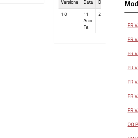
Modu
Versione
Data
Dimensione
1.0
11
24k
Anni
PRIVA
Fa
PRIVA
PRIVA
PRIVA
PRIVA
PRIVA
PRIVA
OO.PP