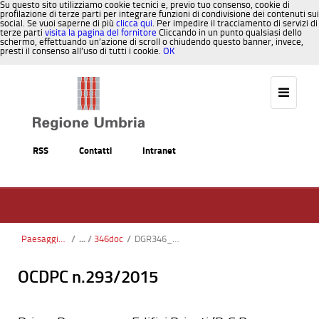
Su questo sito utilizziamo cookie tecnici e, previo tuo consenso, cookie di
profilazione di terze parti per integrare funzioni di condivisione dei contenuti sui
social. Se vuoi saperne di più
clicca qui
. Per impedire il tracciamento di servizi di
terze parti
visita la pagina del fornitore
Cliccando in un punto qualsiasi dello
schermo, effettuando un’azione di scroll o chiudendo questo banner, invece,
presti il consenso all’uso di tutti i cookie.
OK
Salta al contenuto
RSS
Contatti
Intranet
Paesaggio, Territorio, Urbanistica
/
346doc
/
DGR346_Bollettino
OCDPC n.293/2015