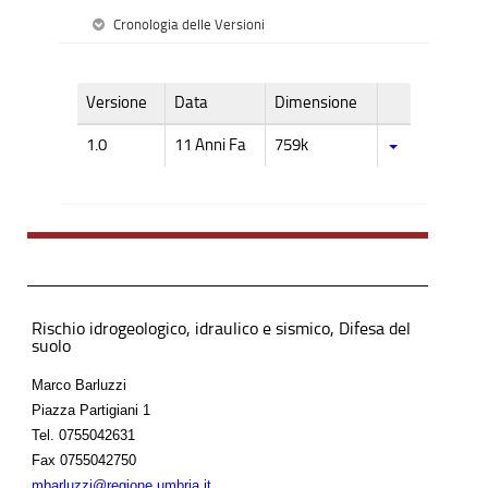
Cronologia delle Versioni
Versione
Data
Dimensione
1.0
11 Anni Fa
759k
Rischio idrogeologico, idraulico e sismico, Difesa del
suolo
Marco Barluzzi
Piazza Partigiani 1
Tel.
0755042631
Fax
0755042750
mbarluzzi@regione.umbria.it