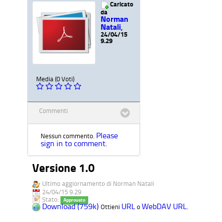
Caricato
da
Norman
Natali
,
24/04/15
9.29
Media (0 Voti)
Commenti
Please
Nessun commento.
sign in to comment.
Versione 1.0
Ultimo aggiornamento di Norman Natali
24/04/15 9.29
Stato:
Approvato
Download (759k)
URL
WebDAV URL
Ottieni
o
.