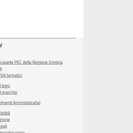
ty
 caselle PEC della Regione Umbria
li
Siti tematici
l logo
l marchio
imenti Amministrativi
bilità
egione
gali
i monitoraggio