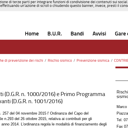
zione di terze parti per integrare funzioni di condivisione dei contenuti sui social
effettuando un’azione di scroll o chiudendo questo banner, invece, presti il consen
Home
B.U.R.
Bandi
Avvisi
Gare 
che di prevenzione dei rischi
/
Rischio sismico
/
Prevenzione sismica
/
CONTRIBUTI 
Rischi
ti (D.G.R. n. 1000/2016) e Primo Programma
sismic
levanti (D.G.R. n. 1001/2016)
Marco 
 n. 257 del 04 novembre 2015 l' Ordinanza del Capo del
Piazza
 n.293 del 26 ottobre 2015, relativa ai contributi per gli
Tel.
07
, anno 2014. L'ordinanza regola le modalità di finanziamento degli
Fax
07