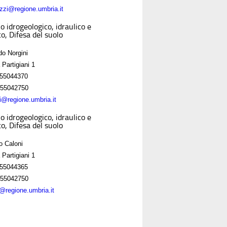
zzi@regione.umbria.it
o idrogeologico, idraulico e
o, Difesa del suolo
do Norgini
 Partigiani 1
55044370
55042750
ni@regione.umbria.it
o idrogeologico, idraulico e
o, Difesa del suolo
o Caloni
 Partigiani 1
55044365
55042750
i@regione.umbria.it