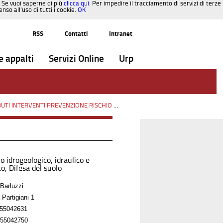
. Se vuoi saperne di più
clicca qui
. Per impedire il tracciamento di servizi di terze
so all’uso di tutti i cookie.
OK
RSS
Contatti
Intranet
e appalti
Servizi Online
Urp
INTERVENTI PREVENZIONE RISCHIO SISMICO OCDPC n.293/2015
/
Paesaggi
o idrogeologico, idraulico e
o, Difesa del suolo
Barluzzi
 Partigiani 1
55042631
55042750