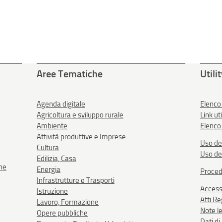
Aree Tematiche
Utili
Agenda digitale
Elenco
Agricoltura e sviluppo rurale
Link uti
Ambiente
Elenco 
Attività produttive e Imprese
Uso de
Cultura
Uso de
Edilizia, Casa
one
Energia
Proced
Infrastrutture e Trasporti
Accessi
Istruzione
Atti R
Lavoro, Formazione
Note le
Opere pubbliche
Dati d