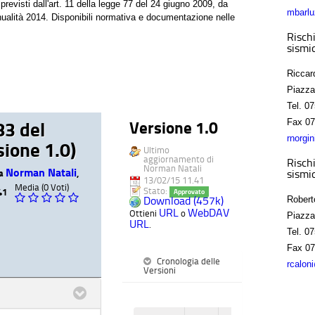
previsti dall'art. 11 della legge 77 del 24 giugno 2009, da
mbarlu
'annualità 2014. Disponibili normativa e documentazione nelle
Rischi
sismic
Riccar
Piazza
Tel.
07
Fax
07
83 del
Versione 1.0
rnorgi
ione 1.0)
Ultimo
aggiornamento di
Rischi
Norman Natali
Norman Natali
sismic
da
,
13/02/15 11.41
Media (0 Voti)
Stato:
41
Approvato
Download (457k)
Robert
URL
WebDAV
Ottieni
o
Piazza
URL
.
Tel.
07
Fax
07
Cronologia delle
rcalon
Versioni