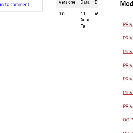
Modu
Versione
Data
Dimensione
 in to comment.
1.0
11
457k
Anni
PRIVA
Fa
PRIVA
PRIVA
PRIVA
PRIVA
PRIVA
PRIVA
OO.PP