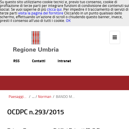
Su questo sito utilizziamo cookie tecnici e, previo tuo consenso, cookie di
profilazione di terze parti per integrare funzioni di condivisione dei contenuti sui
social. Se vuoi saperne di più
clicca qui
. Per impedire il tracciamento di servizi di
terze parti
visita la pagina del fornitore
Cliccando in un punto qualsiasi dello
schermo, effettuando un’azione di scroll o chiudendo questo banner, invece,
presti il consenso all’uso di tutti i cookie.
OK
Salta al contenuto
RSS
Contatti
Intranet
Paesaggio, Territorio, Urbanistica
/
Norman
/
BANDO MS3
OCDPC n.293/2015